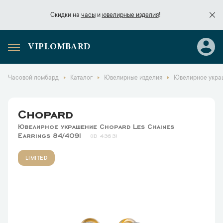
Скидки на
часы
и
ювелирные изделия
!
VIPLOMBARD
Скидки на
часы
и
ювелирные изделия
!
Часовой ломбард
Каталог
Ювелирные изделия
Ювелирное украш
Chopard
Ювелирное украшение Chopard Les Chaines
Earrings 84/4091
4363
LIMITED