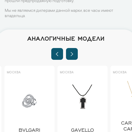
прошли предпродажную подготовку.
Мы не являемся дилерами данной марки, все часы имеют
владельца.
АНАЛОГИЧНЫЕ МОДЕЛИ
МОСКВА
МОСКВА
МОСКВА
CAR
CA
BVLGARI
GAVELLO