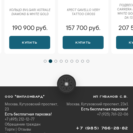
ПОДВЕСК
CARRERA 
КОЛЬЦО BVLGARI ASTRALE
КРЕСТ GAVELLO VERY
WHITE GO
DIAMOND & WHITE GOLD
TATTOO CROSS
DA 13
190 900 руб.
157 700 руб.
207 
КУПИТЬ
КУПИТЬ
К
ООО "ВИПЛОМБАРД"
ИП ГУБАНОВ С.В.
Москва
,
Кутузовский проспект,
Москва, Кутузовский проспект, 23к1,
23
Есть бесплатная парковка!
Есть бесплатная парковка!
+7 (925) 761-22-06
+7 (495) 212-12-77
Обращение граждан
+7 (985) 766-28-82
Торги
|
Отзывы