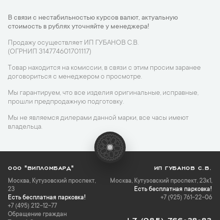
В связи с нестабильностью курсов валют, актуальную
стоимость в рублях уточняйте у менеджера!
Продажу осуществляет ИП ГУБАНОВ С.В.
(ОГРНИП 314774601701117)
Товар находится на комиссии, в связи с этим просим заранее
договориться с менеджером о просмотре.
Мы гарантируем, что все изделия оригинальные, исправные,
прошли предпродажную подготовку.
Мы не являемся дилерами данной марки, все часы имеют
владельца.
ООО "ВИПЛОМБАРД"
ИП ГУБАНОВ С.В.
Москва
,
Кутузовский проспект,
Москва, Кутузовский проспект, 23к1,
23
Есть бесплатная парковка!
Есть бесплатная парковка!
+7 (925) 761-22-06
+7 (495) 212-12-77
Обращение граждан
+7 (985) 766-28-82