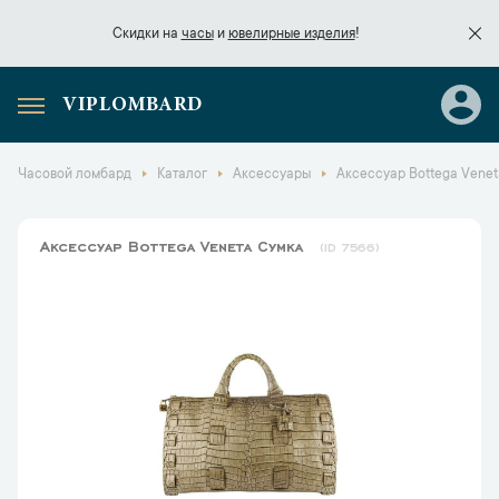
Скидки на
часы
и
ювелирные изделия
!
VIPLOMBARD
Скидки на
часы
и
ювелирные изделия
!
Часовой ломбард
Каталог
Аксессуары
Аксессуар Bottega Vene
Аксессуар Bottega Veneta Сумка
7566