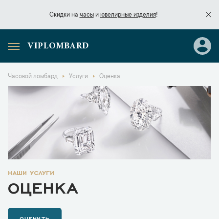
Скидки на
часы
и
ювелирные изделия
!
VIPLOMBARD
Скидки на
часы
и
ювелирные изделия
!
Часовой ломбард
Услуги
Оценка
наши услуги
ОЦЕНКА
ОЦЕНИТЬ