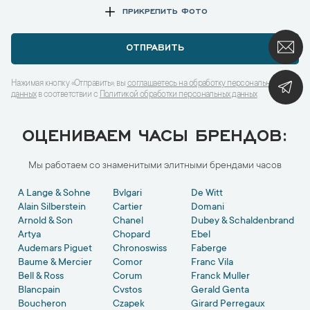
ПРИКРЕПИТЬ ФОТО
ОТПРАВИТЬ
Нажимая кнопку «Отправить», вы
соглашаетесь на обработку персональных
данных
в соответствии с
Политикой обработки персональных данных
ОЦЕНИВАЕМ ЧАСЫ БРЕНДОВ:
Мы работаем со знаменитыми элитными брендами часов
A Lange & Sohne
Bvlgari
De Witt
Alain Silberstein
Cartier
Domani
Arnold & Son
Chanel
Dubey & Schaldenbrand
Artya
Chopard
Ebel
Audemars Piguet
Chronoswiss
Faberge
Baume & Mercier
Comor
Franc Vila
Bell & Ross
Corum
Franck Muller
Blancpain
Cvstos
Gerald Genta
Boucheron
Czapek
Girard Perregaux