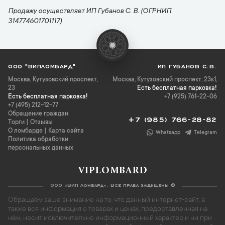
Продажу осуществляет ИП Губанов С. В. (ОГРНИП
314774601701117)
ООО "ВИПЛОМБАРД"
ИП ГУБАНОВ С.В.
Москва
,
Кутузовский проспект,
Москва, Кутузовский проспект, 23к1,
23
Есть бесплатная парковка!
Есть бесплатная парковка!
+7 (925) 761-22-06
+7 (495) 212-12-77
Обращение граждан
+7 (985) 766-28-82
Торги
|
Отзывы
О ломбарде
|
Карта сайта
Whatsapp
Telegram
Политика обработки
персональных данных
VIPLOMBARD
ООО «ВИП Ломбард». Все права защищены ©
Обращаем ваше внимание на то, что данный интернет-сайт, а
также вся информация о товарах и ценах, предоставленная на
нём, носит исключительно информационный характер и ни при