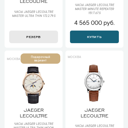
LECOULTRE
ЧАСЫ JAEGER LECOULTRE
MASTER MINUTE REPEATER
ЧАСЫ JAEGER LECOULTRE
151.T.67.S
MASTER ULTRA THIN 172.2.79.S
4 565 000 руб.
РЕЗЕРВ
КУПИТЬ
МОСКВА
Подарочный
МОСКВА
вариант
JAEGER
JAEGER
LECOULTRE
LECOULTRE
ЧАСЫ JAEGER LECOULTRE
ЧАСЫ JAEGER LECOULTRE