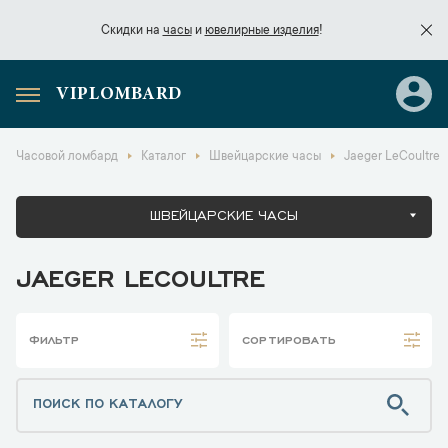
Скидки на
часы
и
ювелирные изделия
!
VIPLOMBARD
Скидки на
часы
и
ювелирные изделия
!
Часовой ломбард
Каталог
Швейцарские часы
Jaeger LeCoultre
ШВЕЙЦАРСКИЕ ЧАСЫ
JAEGER LECOULTRE
ФИЛЬТР
СОРТИРОВАТЬ