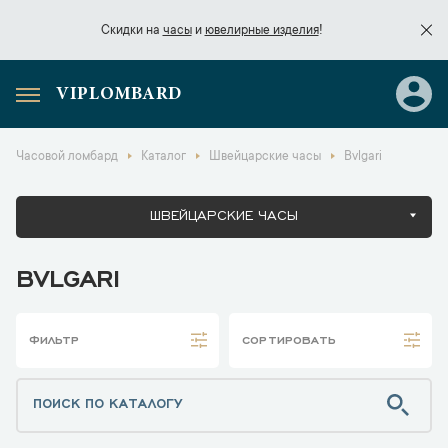
Скидки на
часы
и
ювелирные изделия
!
VIPLOMBARD
Скидки на
часы
и
ювелирные изделия
!
Часовой ломбард
Каталог
Швейцарские часы
Bvlgari
ШВЕЙЦАРСКИЕ ЧАСЫ
BVLGARI
ФИЛЬТР
СОРТИРОВАТЬ