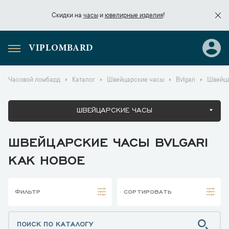
Скидки на
часы
и
ювелирные изделия
!
VIPLOMBARD
Скидки на
часы
и
ювелирные изделия
!
Часовой ломбард
Каталог
Швейцарские часы
Bvlgari
Швейца
ШВЕЙЦАРСКИЕ ЧАСЫ
ШВЕЙЦАРСКИЕ ЧАСЫ BVLGARI
КАК НОВОЕ
ФИЛЬТР
СОРТИРОВАТЬ