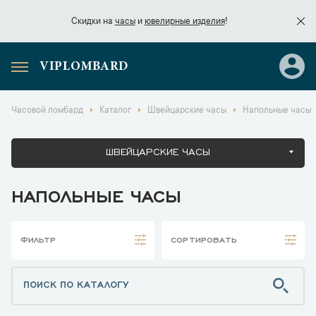
Скидки на
часы
и
ювелирные изделия
!
VIPLOMBARD
Скидки на
часы
и
ювелирные изделия
!
Часовой ломбард
Каталог
Швейцарские часы
Напольные часы
ШВЕЙЦАРСКИЕ ЧАСЫ
НАПОЛЬНЫЕ ЧАСЫ
ФИЛЬТР
СОРТИРОВАТЬ