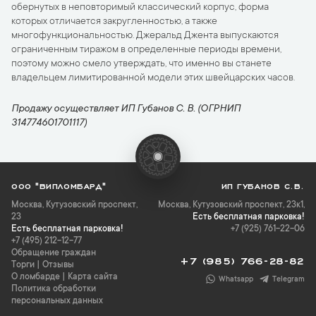
обернутых в неповторимый классический корпус, форма
которых отличается закругленностью, а также
многофункциональностью. Джеральд Джента выпускаются
ограниченным тиражом в определенные периоды времени,
поэтому можно смело утверждать, что именно вы станете
владельцем лимитированной модели этих швейцарских часов.
Продажу осуществляет ИП Губанов С. В. (ОГРНИП
314774601701117)
ООО "ВИПЛОМБАРД"
ИП ГУБАНОВ С.В.
Москва
,
Кутузовский проспект,
Москва, Кутузовский проспект, 23к1,
23
Есть бесплатная парковка!
Есть бесплатная парковка!
+7 (925) 761-22-06
+7 (495) 212-12-77
Обращение граждан
+7 (985) 766-28-82
Торги
|
Отзывы
О ломбарде
|
Карта сайта
Whatsapp
Telegram
Политика обработки
персональных данных