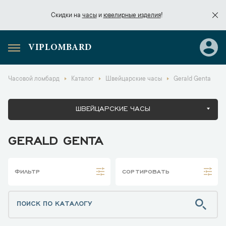
Скидки на
часы
и
ювелирные изделия
!
VIPLOMBARD
Скидки на
часы
и
ювелирные изделия
!
Часовой ломбард
Каталог
Швейцарские часы
Gerald Genta
ШВЕЙЦАРСКИЕ ЧАСЫ
GERALD GENTA
ФИЛЬТР
СОРТИРОВАТЬ