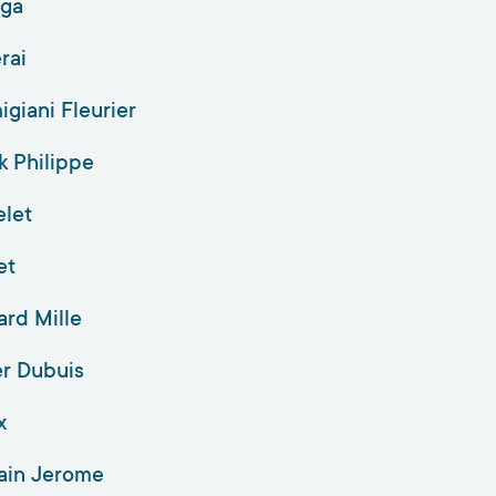
ga
rai
giani Fleurier
k Philippe
elet
et
rd Mille
r Dubuis
x
ain Jerome