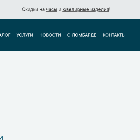
Скидки на
Скидки на
часы
часы
и
и
ювелирные изделия
ювелирные изделия
!
!
АЛОГ
УСЛУГИ
НОВОСТИ
О ЛОМБАРДЕ
КОНТАКТЫ
и