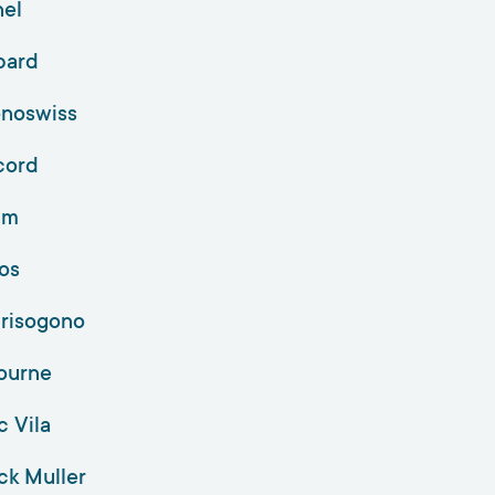
nel
pard
onoswiss
cord
um
os
risogono
ourne
 Vila
ck Muller