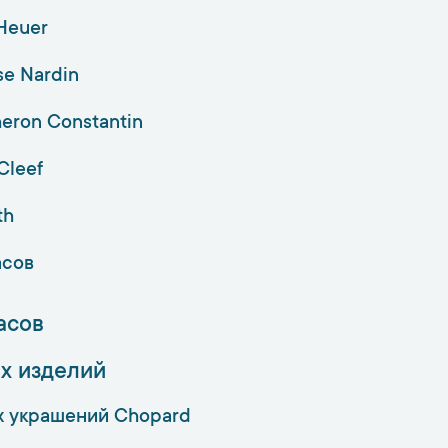
Heuer
se Nardin
eron Constantin
Cleef
th
асов
асов
х изделий
х украшений Chopard