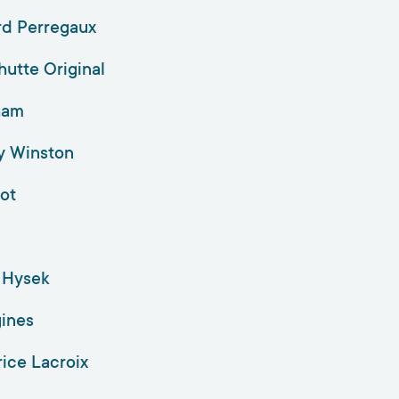
rd Perregaux
utte Original
ham
y Winston
ot
 Hysek
ines
ice Lacroix