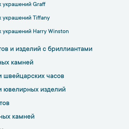
 украшений Graff
 украшений Tiffany
 украшений Harry Winston
ов и изделий с бриллиантами
ных камней
и швейцарских часов
и ювелирных изделий
тов
ных камней