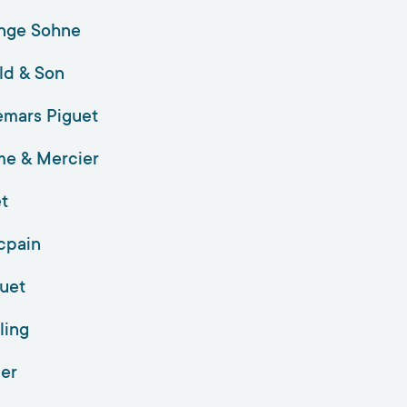
ange Sohne
ld & Son
mars Piguet
me & Mercier
t
cpain
uet
ling
ier