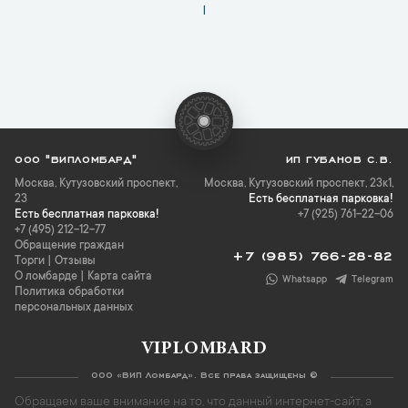
1
ООО "ВИПЛОМБАРД"
ИП ГУБАНОВ С.В.
Москва
,
Кутузовский проспект,
Москва, Кутузовский проспект, 23к1,
23
Есть бесплатная парковка!
Есть бесплатная парковка!
+7 (925) 761-22-06
+7 (495) 212-12-77
Обращение граждан
+7 (985) 766-28-82
Торги
|
Отзывы
О ломбарде
|
Карта сайта
Whatsapp
Telegram
Политика обработки
персональных данных
VIPLOMBARD
ООО «ВИП Ломбард». Все права защищены ©
Обращаем ваше внимание на то, что данный интернет-сайт, а