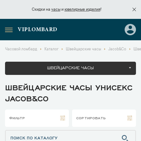
Скидки на
часы
и
ювелирные изделия
!
VIPLOMBARD
Скидки на
часы
и
ювелирные изделия
!
Часовой ломбард
Каталог
Швейцарские часы
Jacob&Co
Шве
ШВЕЙЦАРСКИЕ ЧАСЫ
ШВЕЙЦАРСКИЕ ЧАСЫ УНИСЕКС
JACOB&CO
ФИЛЬТР
СОРТИРОВАТЬ