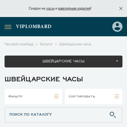
Скидки на
часы
и
ювелирные изделия
!
VIPLOMBARD
Скидки на
часы
и
ювелирные изделия
!
Часовой ломбард
Каталог
Швейцарские часы
ШВЕЙЦАРСКИЕ ЧАСЫ
ШВЕЙЦАРСКИЕ ЧАСЫ
ФИЛЬТР
СОРТИРОВАТЬ