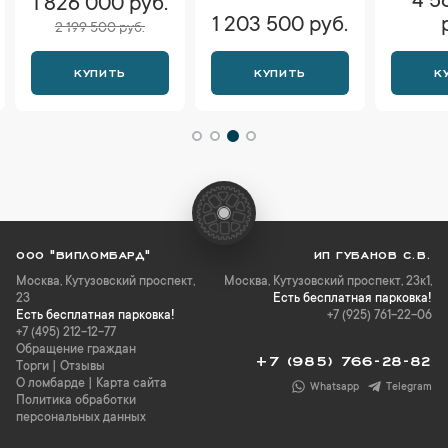
4 5
1 826 000 руб.
1 203 500 руб.
2 199 500 руб.
КУПИТЬ
КУПИТЬ
К
ООО "ВИПЛОМБАРД"
ИП ГУБАНОВ С.В.
Москва
,
Кутузовский проспект,
Москва, Кутузовский проспект, 23к1,
23
Есть бесплатная парковка!
Есть бесплатная парковка!
+7 (925) 761-22-06
+7 (495) 212-12-77
Обращение граждан
+7 (985) 766-28-82
Торги
|
Отзывы
О ломбарде
|
Карта сайта
Whatsapp
Telegram
Политика обработки
персональных данных