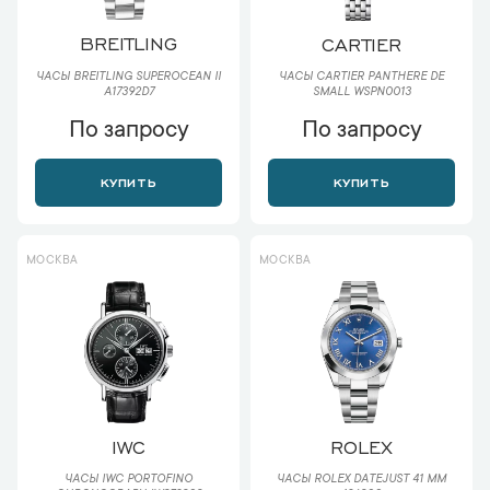
BREITLING
CARTIER
ЧАСЫ BREITLING SUPEROCEAN II
ЧАСЫ CARTIER PANTHERE DE
A17392D7
SMALL WSPN0013
По запросу
По запросу
КУПИТЬ
КУПИТЬ
МОСКВА
МОСКВА
IWC
ROLEX
ЧАСЫ IWC PORTOFINO
ЧАСЫ ROLEX DATEJUST 41 ММ