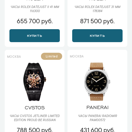
ЧАСЫ ROLEX DATEJUST II 41 ММ
ЧАСЫ ROLEX DATEJUST 31 ММ
116300
178384
655 700 руб.
871 500 руб.
КУПИТЬ
КУПИТЬ
МОСКВА
Limited
МОСКВА
PANERAI
CVSTOS
ЧАСЫ PANERAI RADIOMIR
ЧАСЫ CVSTOS JETLINER LIMITED
PAM00572
EDITION PROUD BE RUSSIAN
788 500 руб.
431 600 руб.