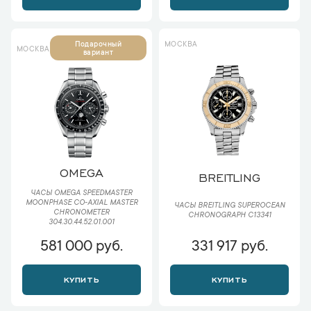
МОСКВА
Подарочный
МОСКВА
вариант
OMEGA
BREITLING
ЧАСЫ OMEGA SPEEDMASTER
MOONPHASE CO‑AXIAL MASTER
ЧАСЫ BREITLING SUPEROCEAN
CHRONOMETER
CHRONOGRAPH C13341
304.30.44.52.01.001
581 000 руб.
331 917 руб.
КУПИТЬ
КУПИТЬ