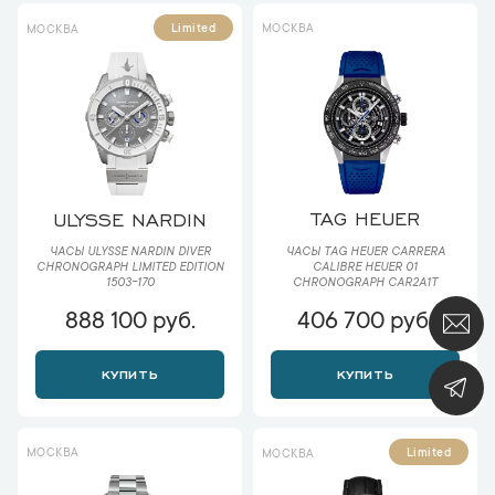
МОСКВА
Limited
МОСКВА
TAG HEUER
ULYSSE NARDIN
ЧАСЫ TAG HEUER CARRERA
ЧАСЫ ULYSSE NARDIN DIVER
CALIBRE HEUER 01
CHRONOGRAPH LIMITED EDITION
CHRONOGRAPH CAR2A1T
1503-170
888 100 руб.
406 700 руб.
КУПИТЬ
КУПИТЬ
МОСКВА
Limited
МОСКВА