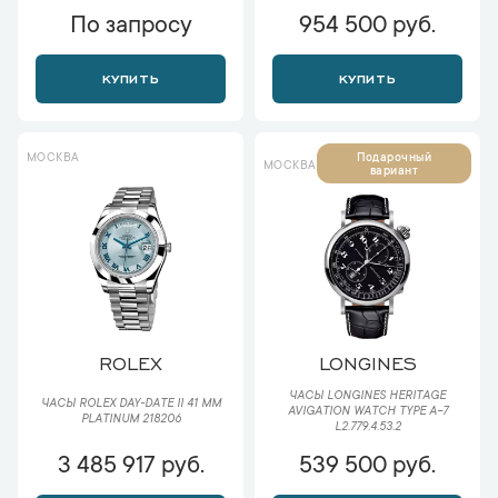
По запросу
954 500 руб.
КУПИТЬ
КУПИТЬ
МОСКВА
Подарочный
МОСКВА
вариант
ROLEX
LONGINES
ЧАСЫ LONGINES HERITAGE
ЧАСЫ ROLEX DAY-DATE II 41 ММ
AVIGATION WATCH TYPE A-7
PLATINUM 218206
L2.779.4.53.2
3 485 917 руб.
539 500 руб.