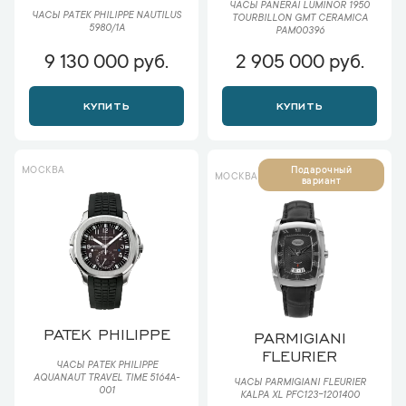
ЧАСЫ PANERAI LUMINOR 1950
ЧАСЫ PATEK PHILIPPE NAUTILUS
TOURBILLON GMT CERAMICA
5980/1A
PAM00396
9 130 000 руб.
2 905 000 руб.
КУПИТЬ
КУПИТЬ
МОСКВА
Подарочный
МОСКВА
вариант
PATEK PHILIPPE
PARMIGIANI
FLEURIER
ЧАСЫ PATEK PHILIPPE
AQUANAUT TRAVEL TIME 5164A-
ЧАСЫ PARMIGIANI FLEURIER
001
KALPA XL PFC123-1201400