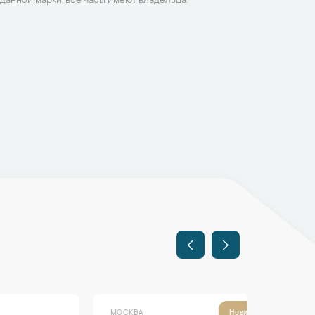
данной марки, все часы имеют владельца.
МОСКВА
МОСКВА
Новинка