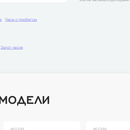
Мы не являемся дилерами 
е
Часы с пробегом
Залог часов
 МОДЕЛИ
ВА
МОСКВА