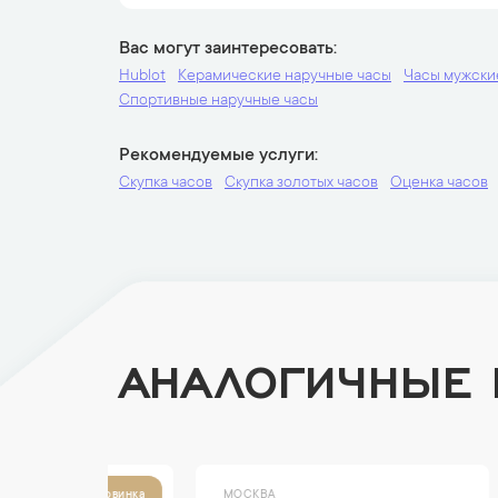
Вас могут заинтересовать
Hublot
Керамические наручные часы
Часы мужски
Спортивные наручные часы
Рекомендуемые услуги
Скупка часов
Скупка золотых часов
Оценка часов
АНАЛОГИЧНЫЕ
МОСКВА
МОСК
Новинка