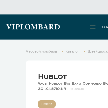
VIPLOMBARD
КАТ
Часовой ломбард
Каталог
Швейцарск
Hublot
Часы Hublot Big Bang Commando Ba
301.CI.8710.NR
42641
LIMITED