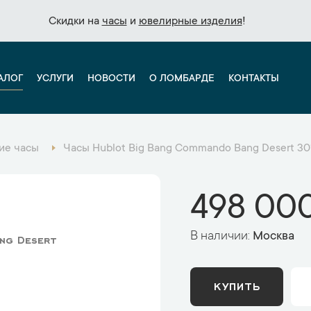
Скидки на
Скидки на
часы
часы
и
и
ювелирные изделия
ювелирные изделия
!
!
АЛОГ
УСЛУГИ
НОВОСТИ
О ЛОМБАРДЕ
КОНТАКТЫ
ие часы
Часы Hublot Big Bang Commando Bang Desert 301
498 000
В наличии:
Москва
ng Desert
КУПИТЬ