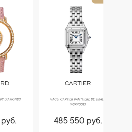
CARTIER
B
S
ЧАСЫ CARTIER PANTHERE DE SMALL
ЧАСЫ BRE
WSPN0013
485 550 руб.
497