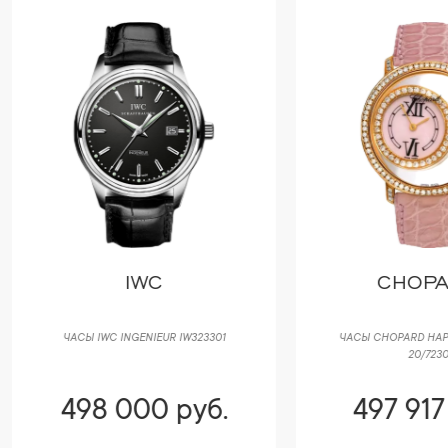
IWC
CHOPARD
АСЫ IWC INGENIEUR IW323301
ЧАСЫ CHOPARD HAPPY DIAMOND
20/7230
498 000 руб.
497 917 руб.