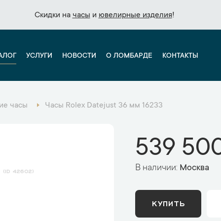
Скидки на
Скидки на
часы
часы
и
и
ювелирные изделия
ювелирные изделия
!
!
АЛОГ
УСЛУГИ
НОВОСТИ
О ЛОМБАРДЕ
КОНТАКТЫ
ие часы
Часы Rolex Datejust 36 мм 16233
539 500
В наличии:
Москва
42602
КУПИТЬ