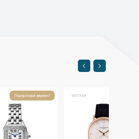
МОСКВА
МОСКВА
ант