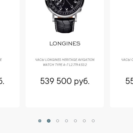
LONGINES
CARTIER
 LONGINES HERITAGE AVIGATION
ЧАСЫ CARTIER PANTHERE DE SMAL
WATCH TYPE A-7 L2.779.4.53.2
WSPN0006
539 500 руб.
556 100 руб.