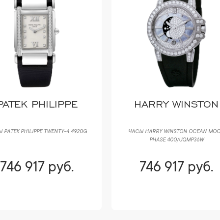
PATEK PHILIPPE
HARRY WINSTON
 PATEK PHILIPPE TWENTY-4 4920G
ЧАСЫ HARRY WINSTON OCEAN MO
PHASE 400/UQMP36W
746 917 руб.
746 917 руб.