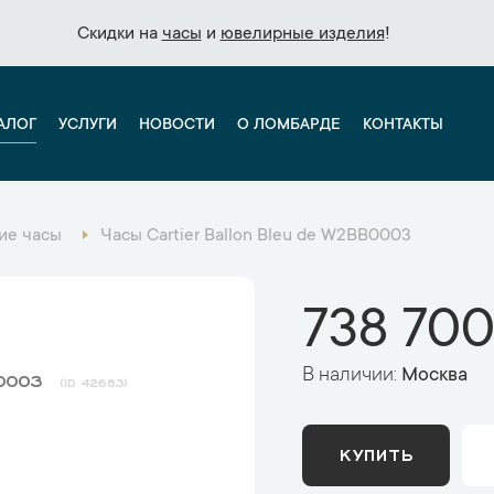
Скидки на
Скидки на
часы
часы
и
и
ювелирные изделия
ювелирные изделия
!
!
АЛОГ
УСЛУГИ
НОВОСТИ
О ЛОМБАРДЕ
КОНТАКТЫ
ие часы
Часы Cartier Ballon Bleu de W2BB0003
738 700
В наличии:
Москва
B0003
42683
КУПИТЬ