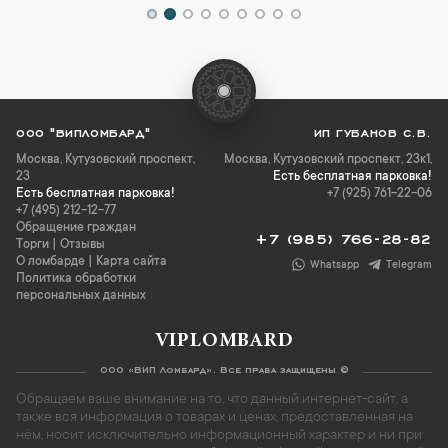
ООО "ВИПЛОМБАРД"
ИП ГУБАНОВ С.В.
Москва
,
Кутузовский проспект,
Москва, Кутузовский проспект, 23к1,
23
Есть бесплатная парковка!
Есть бесплатная парковка!
+7 (925) 761-22-06
+7 (495) 212-12-77
Обращение граждан
+7 (985) 766-28-82
Торги
|
Отзывы
О ломбарде
|
Карта сайта
Whatsapp
Telegram
Политика обработки
персональных данных
VIPLOMBARD
ООО «ВИП Ломбард». Все права защищены ©
Обращаем ваше внимание на то, что данный интернет-сайт, а
также вся информация о товарах и ценах, предоставленная на
нём, носит исключительно информационный характер и ни при