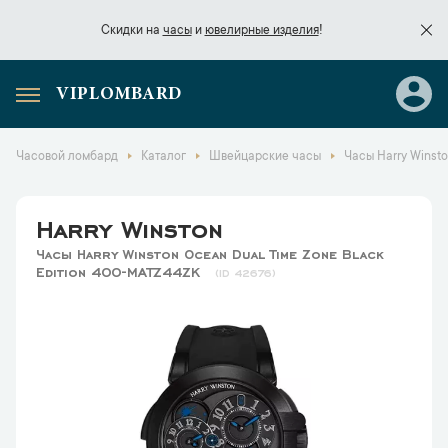
Скидки на
часы
и
ювелирные изделия
!
VIPLOMBARD
Скидки на
часы
и
ювелирные изделия
!
Часовой ломбард
Каталог
Швейцарские часы
Часы Harry Winst
Harry Winston
Часы Harry Winston Ocean Dual Time Zone Black
Edition 400-MATZ44ZK
42676