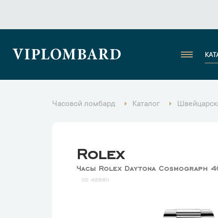
VIPLOMBARD
КАТ
Часовой ломбард
Каталог
Швейцарск
Rolex
Часы Rolex Daytona Cosmograph 4
42681