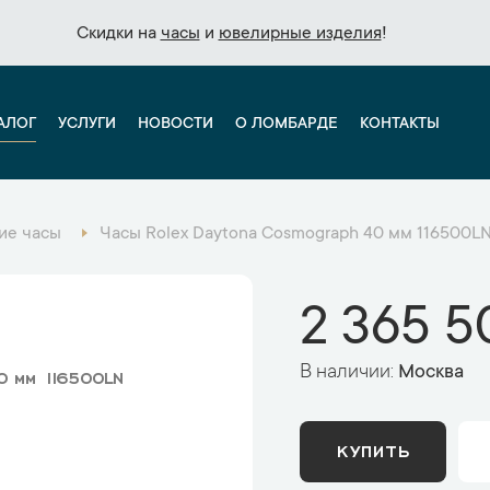
Скидки на
Скидки на
часы
часы
и
и
ювелирные изделия
ювелирные изделия
!
!
АЛОГ
УСЛУГИ
НОВОСТИ
О ЛОМБАРДЕ
КОНТАКТЫ
ие часы
Часы Rolex Daytona Cosmograph 40 мм 116500L
2 365 5
В наличии:
Москва
0 мм 116500LN
КУПИТЬ