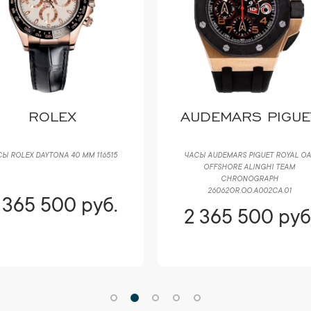
ROLEX
AUDEMARS PIGUE
Ы ROLEX DAYTONA 40 ММ 116515
ЧАСЫ AUDEMARS PIGUET ROYAL OA
OFFSHORE ALINGHI TEAM
CHRONOGRAPH
26062OR.OO.A002CA.01
 365 500 руб.
2 365 500 руб