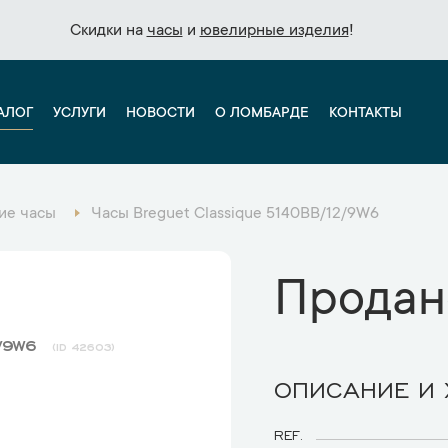
Скидки на
Скидки на
часы
часы
и
и
ювелирные изделия
ювелирные изделия
!
!
АЛОГ
УСЛУГИ
НОВОСТИ
О ЛОМБАРДЕ
КОНТАКТЫ
ие часы
Часы Breguet Classique 5140BB/12/9W6
Продан
2/9W6
42603
ОПИСАНИЕ И
REF.