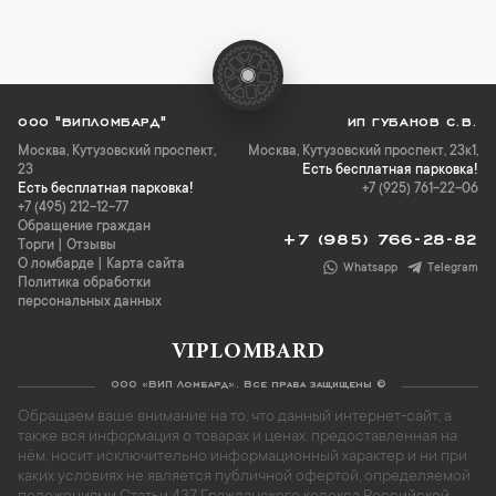
ООО "ВИПЛОМБАРД"
ИП ГУБАНОВ С.В.
Москва
,
Кутузовский проспект,
Москва, Кутузовский проспект, 23к1,
23
Есть бесплатная парковка!
Есть бесплатная парковка!
+7 (925) 761-22-06
+7 (495) 212-12-77
Обращение граждан
+7 (985) 766-28-82
Торги
|
Отзывы
О ломбарде
|
Карта сайта
Whatsapp
Telegram
Политика обработки
персональных данных
VIPLOMBARD
ООО «ВИП Ломбард». Все права защищены ©
Обращаем ваше внимание на то, что данный интернет-сайт, а
также вся информация о товарах и ценах, предоставленная на
нём, носит исключительно информационный характер и ни при
каких условиях не является публичной офертой, определяемой