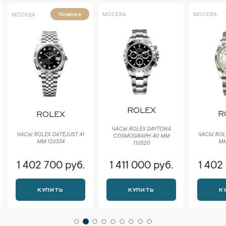
МОСКВА
МОСКВА
Новинка
МОСКВА
ROLEX
R
ROLEX
ЧАСЫ ROLEX DAYTONA
ЧАСЫ ROLE
ЧАСЫ ROLEX DATEJUST 41
COSMOGRAPH 40 ММ
ММ
ММ 126334
116520
1 402 700 руб.
1 411 000 руб.
1 402
КУПИТЬ
КУПИТЬ
К