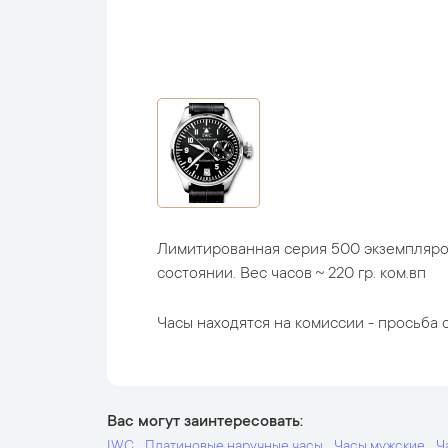
Лимитированная серия 500 экземпляро
состоянии. Вес часов ~ 220 гр. ком.вп
Часы находятся на комиссии - просьба с
Вас могут заинтересовать
IWC
Платиновые наручные часы
Часы мужские
Ч