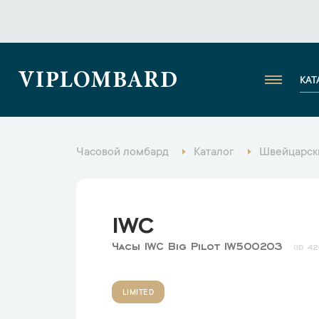
VIPLOMBARD
КАТ
Часовой ломбард
Каталог
Швейцарск
IWC
Часы IWC Big Pilot IW500203
42
LIMITED