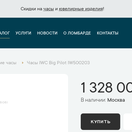
Скидки на
Скидки на
часы
часы
и
и
ювелирные изделия
ювелирные изделия
!
!
АЛОГ
УСЛУГИ
НОВОСТИ
О ЛОМБАРДЕ
КОНТАКТЫ
ие часы
Часы IWC Big Pilot IW500203
1 328 0
В наличии:
Москва
608
КУПИТЬ