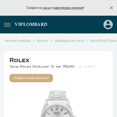
Скидки на
часы
и
ювелирные изделия
!
VIPLOMBARD
Скидки на
часы
и
ювелирные изделия
!
Часовой ломбард
Каталог
Швейцарские часы
Часы Rolex Dateju
Rolex
Часы Rolex Datejust 31 мм 78240
42680
ПОДАРОЧНЫЙ ВАРИАНТ