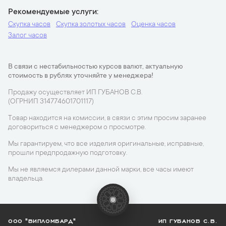
Рекомендуемые услуги
Скупка часов
Скупка золотых часов
Оценка часов
Залог часов
В связи с нестабильностью курсов валют, актуальную
стоимость в рублях уточняйте у менеджера!
Продажу осуществляет ИП ГУБАНОВ С.В.
(ОГРНИП 314774601701117)
Товар находится на комиссии, в связи с этим просим заранее
договориться с менеджером о просмотре.
Мы гарантируем, что все изделия оригинальные, исправные,
прошли предпродажную подготовку.
Мы не являемся дилерами данной марки, все часы имеют
владельца.
ООО "ВИПЛОМБАРД"
ИП ГУБАНОВ С.В.