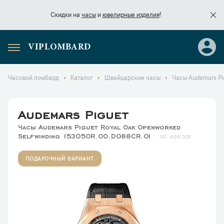
Скидки на
часы
и
ювелирные изделия
!
VIPLOMBARD
Скидки на
часы
и
ювелирные изделия
!
Часовой ломбард
Каталог
Швейцарские часы
Часы Audemars Pi
Audemars Piguet
Часы Audemars Piguet Royal Oak Openworked
Selfwinding 15305OR.OO.D088CR.01
42633
ПОДАРОЧНЫЙ ВАРИАНТ