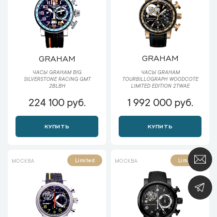
GRAHAM
GRAHAM
ЧАСЫ GRAHAM
ЧАСЫ GRAHAM BIG
TOURBILLOGRAPH WOODCOTE
SILVERSTONE RACING GMT
LIMITED EDITION 2TWAE
2BLBH
224 100 руб.
1 992 000 руб.
КУПИТЬ
КУПИТЬ
Limited
Limited
МОСКВА
МОСКВА