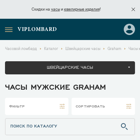
Скидки на
часы
и
ювелирные изделия
!
VIPLOMBARD
Скидки на
часы
и
ювелирные изделия
!
Часовой ломбард
Каталог
Швейцарские часы
Graham
Часы 
ШВЕЙЦАРСКИЕ ЧАСЫ
ЧАСЫ МУЖСКИЕ GRAHAM
ФИЛЬТР
СОРТИРОВАТЬ