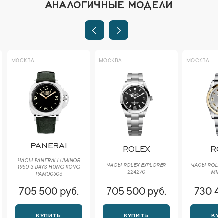
АНАЛОГИЧНЫЕ МОДЕЛИ
МОСКВА
МОСКВА
МОСКВА
PANERAI
ROLEX
R
ЧАСЫ PANERAI LUMINOR
ЧАСЫ ROLEX EXPLORER
ЧАСЫ ROLE
1950 3 DAYS HONG KONG
224270
ММ
PAM00606
705 500 руб.
705 500 руб.
730 
КУПИТЬ
КУПИТЬ
К