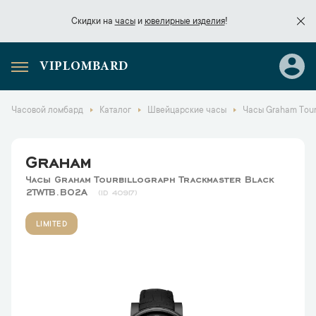
Скидки на
часы
и
ювелирные изделия
!
VIPLOMBARD
Скидки на
часы
и
ювелирные изделия
!
Часовой ломбард
Каталог
Швейцарские часы
Часы Graham Tour
Graham
Часы Graham Tourbillograph Trackmaster Black
2TWTB.B02A
40917
LIMITED