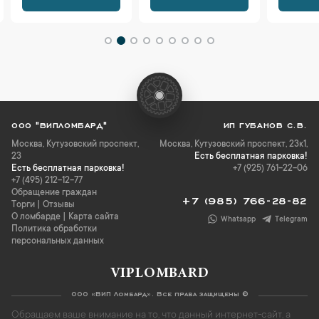
ООО "ВИПЛОМБАРД"
ИП ГУБАНОВ С.В.
Москва
,
Кутузовский проспект,
Москва, Кутузовский проспект, 23к1,
23
Есть бесплатная парковка!
Есть бесплатная парковка!
+7 (925) 761-22-06
+7 (495) 212-12-77
Обращение граждан
+7 (985) 766-28-82
Торги
|
Отзывы
О ломбарде
|
Карта сайта
Whatsapp
Telegram
Политика обработки
персональных данных
VIPLOMBARD
ООО «ВИП Ломбард». Все права защищены ©
Обращаем ваше внимание на то, что данный интернет-сайт, а