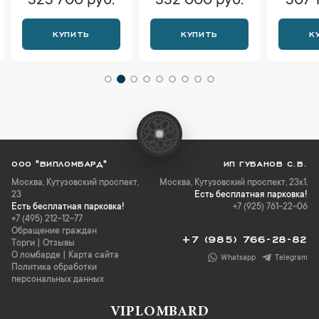
323 700 руб.
332 000 руб.
307 
КУПИТЬ
КУПИТЬ
К
ООО "ВИПЛОМБАРД"
ИП ГУБАНОВ С.В.
Москва
,
Кутузовский проспект,
Москва, Кутузовский проспект, 23к1,
23
Есть бесплатная парковка!
Есть бесплатная парковка!
+7 (925) 761-22-06
+7 (495) 212-12-77
Обращение граждан
+7 (985) 766-28-82
Торги
|
Отзывы
О ломбарде
|
Карта сайта
Whatsapp
Telegram
Политика обработки
персональных данных
VIPLOMBARD