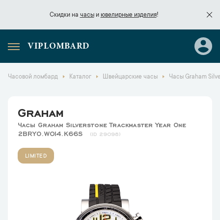
Скидки на
часы
и
ювелирные изделия
!
VIPLOMBARD
Скидки на
часы
и
ювелирные изделия
!
Часовой ломбард
Каталог
Швейцарские часы
Часы Graham Silv
Graham
Часы Graham Silverstone Trackmaster Year One
2BRYO.W014.K66S
29098
LIMITED