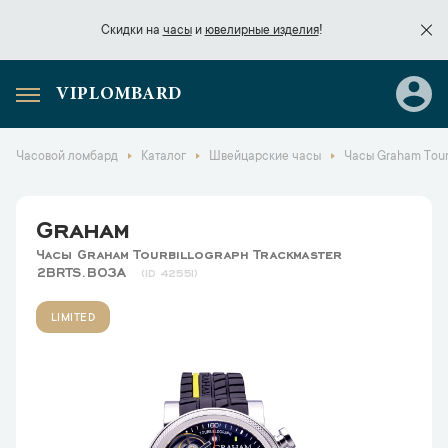
Скидки на
часы
и
ювелирные изделия
!
VIPLOMBARD
Скидки на
часы
и
ювелирные изделия
!
Часовой ломбард
Каталог
Швейцарские часы
Часы Graham Tour
Graham
Часы Graham Tourbillograph Trackmaster
2BRTS.B03A
42551
LIMITED