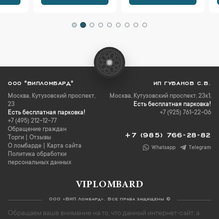
ООО "ВИПЛОМБАРД"
ИП ГУБАНОВ С.В.
Москва
,
Кутузовский проспект,
Москва, Кутузовский проспект, 23к1,
23
Есть бесплатная парковка!
Есть бесплатная парковка!
+7 (925) 761-22-06
+7 (495) 212-12-77
Обращение граждан
+7 (985) 766-28-82
Торги
|
Отзывы
О ломбарде
|
Карта сайта
Whatsapp
Telegram
Политика обработки
персональных данных
VIPLOMBARD
ООО «ВИП Ломбард». Все права защищены ©
Обращаем ваше внимание на то, что данный интернет-сайт, а