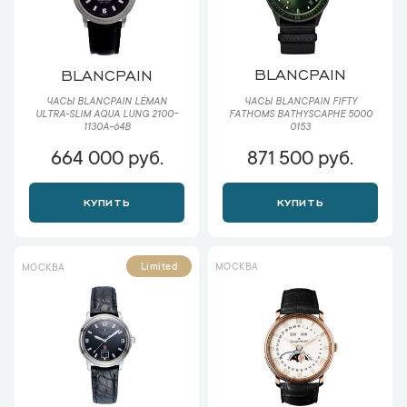
BLANCPAIN
BLANCPAIN
ЧАСЫ BLANCPAIN FIFTY
ЧАСЫ BLANCPAIN LÉMAN
FATHOMS BATHYSCAPHE 5000
ULTRA-SLIM AQUA LUNG 2100-
0153
1130A-64B
664 000 руб.
871 500 руб.
КУПИТЬ
КУПИТЬ
МОСКВА
Limited
МОСКВА