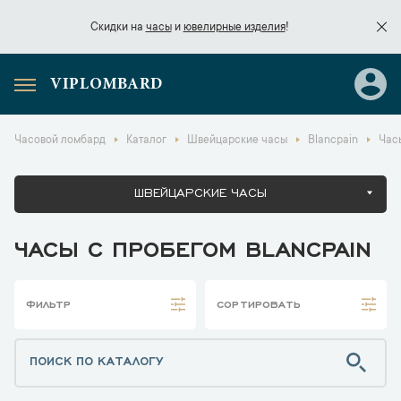
Скидки на
часы
и
ювелирные изделия
!
VIPLOMBARD
Скидки на
часы
и
ювелирные изделия
!
Часовой ломбард
Каталог
Швейцарские часы
Blancpain
Час
ШВЕЙЦАРСКИЕ ЧАСЫ
ЧАСЫ С ПРОБЕГОМ BLANCPAIN
ФИЛЬТР
СОРТИРОВАТЬ