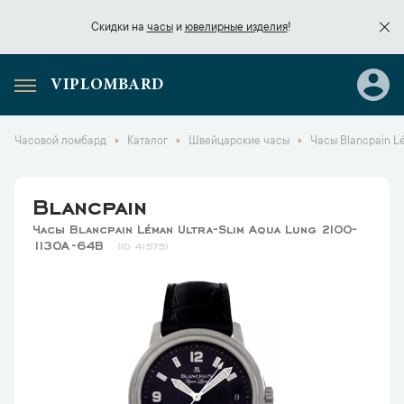
Скидки на
часы
и
ювелирные изделия
!
VIPLOMBARD
Скидки на
часы
и
ювелирные изделия
!
Часовой ломбард
Каталог
Швейцарские часы
Часы Blancpain L
Blancpain
Часы Blancpain Léman Ultra-Slim Aqua Lung 2100-
1130A-64B
41575