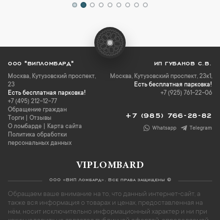
ООО "ВИПЛОМБАРД"
ИП ГУБАНОВ С.В.
Москва
,
Кутузовский проспект,
Москва, Кутузовский проспект, 23к1,
23
Есть бесплатная парковка!
Есть бесплатная парковка!
+7 (925) 761-22-06
+7 (495) 212-12-77
Обращение граждан
+7 (985) 766-28-82
Торги
|
Отзывы
О ломбарде
|
Карта сайта
Whatsapp
Telegram
Политика обработки
персональных данных
VIPLOMBARD
ООО «ВИП Ломбард». Все права защищены ©
Обращаем ваше внимание на то, что данный интернет-сайт, а
также вся информация о товарах и ценах, предоставленная на
нём, носит исключительно информационный характер и ни при