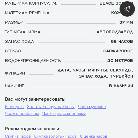
МАТЕРИАЛ КОРПУСА (М)
БЕЛОЕ ЗОЛОТО
МАТЕРИАЛ РЕМЕШКА
КОЖАНЫЙ
РАЗМЕР
37 ММ
ТИП МЕХАНИЗМА
АВТОПОДЗАВОД
ЗАПАС ХОДА
168 ЧАСОВ
СТЕКЛО
САПФИРОВОЕ
ВОДОНЕПРОНИЦАЕМОСТЬ
30 МЕТРОВ
ДАТА, ЧАСЫ, МИНУТЫ, СЕКУНДЫ,
ФУНКЦИИ
ЗАПАС ХОДА, ТУРБИЙОН
НАЛИЧИЕ
В НАЛИЧИИ
Вас могут заинтересовать
Blancpain
Золотые наручные часы
Часы мужские
Часы с пробегом
Часы с усложнениями
Рекомендуемые услуги
Скупка часов
Скупка золотых часов
Оценка часов