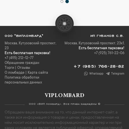
ООО "ВИПЛОМБАРД"
ИП ГУБАНОВ С.В.
Москва
,
Кутузовский проспект,
Москва, Кутузовский проспект, 23к1,
23
Есть бесплатная парковка!
Есть бесплатная парковка!
+7 (925) 761-22-06
+7 (495) 212-12-77
Обращение граждан
+7 (985) 766-28-82
Торги
|
Отзывы
О ломбарде
|
Карта сайта
Whatsapp
Telegram
Политика обработки
персональных данных
VIPLOMBARD
ООО «ВИП Ломбард». Все права защищены ©
Обращаем ваше внимание на то, что данный интернет-сайт, а
также вся информация о товарах и ценах, предоставленная на
нём, носит исключительно информационный характер и ни при
каких условиях не является публичной офертой, определяемой