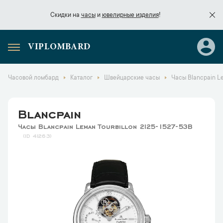
Скидки на
часы
и
ювелирные изделия
!
VIPLOMBARD
Скидки на
часы
и
ювелирные изделия
!
Часовой ломбард
Каталог
Швейцарские часы
Часы Blancpain Le
Blancpain
Часы Blancpain Leman Tourbillon 2125-1527-53B
41263