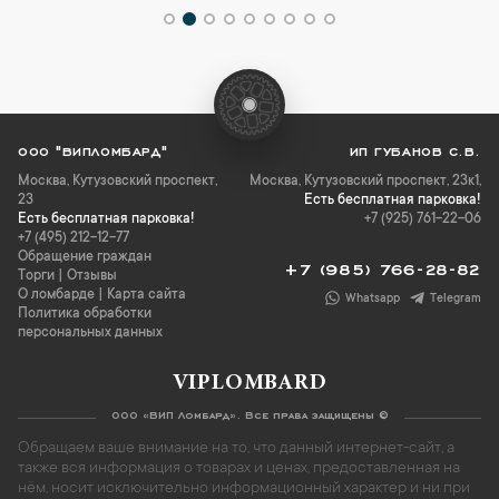
ООО "ВИПЛОМБАРД"
ИП ГУБАНОВ С.В.
Москва
,
Кутузовский проспект,
Москва, Кутузовский проспект, 23к1,
23
Есть бесплатная парковка!
Есть бесплатная парковка!
+7 (925) 761-22-06
+7 (495) 212-12-77
Обращение граждан
+7 (985) 766-28-82
Торги
|
Отзывы
О ломбарде
|
Карта сайта
Whatsapp
Telegram
Политика обработки
персональных данных
VIPLOMBARD
ООО «ВИП Ломбард». Все права защищены ©
Обращаем ваше внимание на то, что данный интернет-сайт, а
также вся информация о товарах и ценах, предоставленная на
нём, носит исключительно информационный характер и ни при