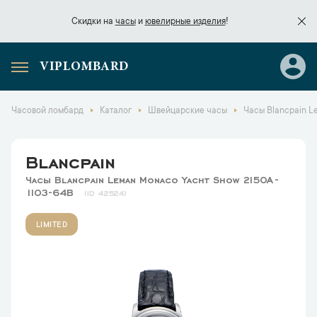
Скидки на
часы
и
ювелирные изделия
!
VIPLOMBARD
Скидки на
часы
и
ювелирные изделия
!
Часовой ломбард
Каталог
Швейцарские часы
Часы Blancpain L
Blancpain
Часы Blancpain Leman Monaco Yacht Show 2150A-
1103-64B
42524
LIMITED