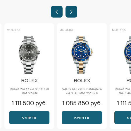
МОСКВА
МОСКВА
МОСКВА
ROLEX
ROLEX
R
ЧАСЫ ROLEX DATEJUST 41
ЧАСЫ ROLEX SUBMARINER
ЧАСЫ ROL
ММ 126334
DATE 40 ММ 116613LB
DATE 40
1 111 500 руб.
1 085 850 руб.
1 111
КУПИТЬ
КУПИТЬ
К