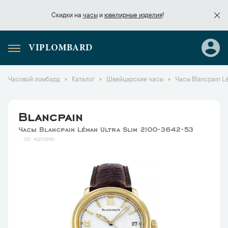
Скидки на
часы
и
ювелирные изделия
!
VIPLOMBARD
Скидки на
часы
и
ювелирные изделия
!
Часовой ломбард
Каталог
Швейцарские часы
Часы Blancpain Lé
Blancpain
Часы Blancpain Léman Ultra Slim 2100-3642-53
42099