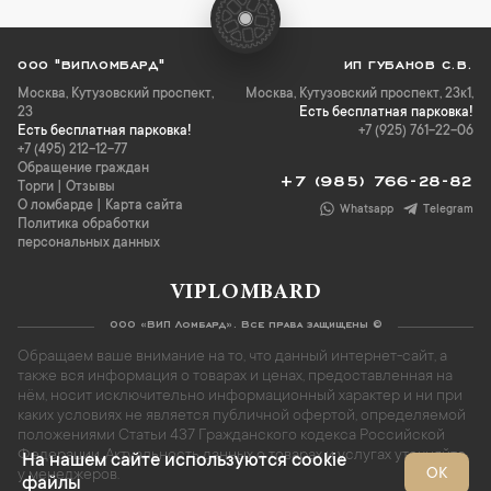
ООО "ВИПЛОМБАРД"
ИП ГУБАНОВ С.В.
Москва
,
Кутузовский проспект,
Москва, Кутузовский проспект, 23к1,
23
Есть бесплатная парковка!
Есть бесплатная парковка!
+7 (925) 761-22-06
+7 (495) 212-12-77
Обращение граждан
+7 (985) 766-28-82
Торги
|
Отзывы
О ломбарде
|
Карта сайта
Whatsapp
Telegram
Политика обработки
персональных данных
VIPLOMBARD
ООО «ВИП Ломбард». Все права защищены ©
Обращаем ваше внимание на то, что данный интернет-сайт, а
также вся информация о товарах и ценах, предоставленная на
нём, носит исключительно информационный характер и ни при
каких условиях не является публичной офертой, определяемой
положениями Статьи 437 Гражданского кодекса Российской
Федерации. Актуальность данных о товарах и услугах уточняйте
На нашем сайте используются cookie
ОК
у менеджеров.
файлы