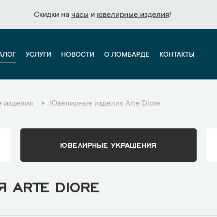
Скидки на
Скидки на
часы
часы
и
и
ювелирные изделия
ювелирные изделия
!
!
АЛОГ
УСЛУГИ
НОВОСТИ
О ЛОМБАРДЕ
КОНТАКТЫ
 изделия
Ювелирные изделия Arte Diore
ЮВЕЛИРНЫЕ УКРАШЕНИЯ
 ARTE DIORE