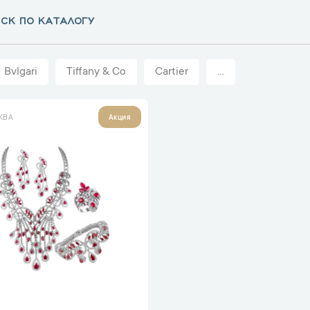
Bvlgari
Tiffany & Co
Cartier
...
КВА
Акция