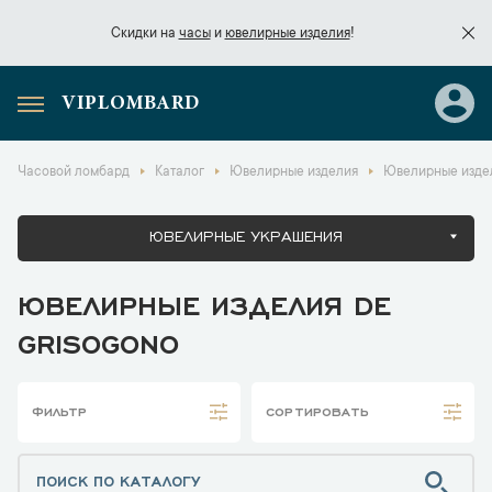
Скидки на
часы
и
ювелирные изделия
!
VIPLOMBARD
Скидки на
часы
и
ювелирные изделия
!
Часовой ломбард
Каталог
Ювелирные изделия
Ювелирные издел
ЮВЕЛИРНЫЕ УКРАШЕНИЯ
ЮВЕЛИРНЫЕ ИЗДЕЛИЯ DE
GRISOGONO
ФИЛЬТР
СОРТИРОВАТЬ