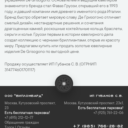
украшений De Grisogono. Основателем и ведущим ювелиром
знаменитого бренда стал Фаваз Груози, открывший его в 1993
году, и давший компании имя древнего именитого рода Италии.
Бренд быстро обретает мировую славу. Де Гризогоно отличает
смелый дизайн, нестандартные решения, и сочетания
драгоценных камней, роскошные коктейльные кольца, браслеты,
серьги и колье. Груози первым в истории ювелирного дела
создал коллекцию с черными бриллиантами, открыв их красоту
миру. Предлагаем купить или продать золотые ювелирные
изделия De Grisogono по выгодной цене.
Продажу осуществляет ИП Губанов С. В. (ОГРНИП
314774601701117)
ООО "ВИПЛОМБАРД"
ИП ГУБАНОВ С.В.
Москва
,
Кутузовский проспект,
Москва, Кутузовский проспект, 23к1,
23
Есть бесплатная парковка!
Есть бесплатная парковка!
+7 (925) 761-22-06
+7 (495) 212-12-77
Обращение граждан
+7 (985) 766-28-82
Торги
|
Отзывы