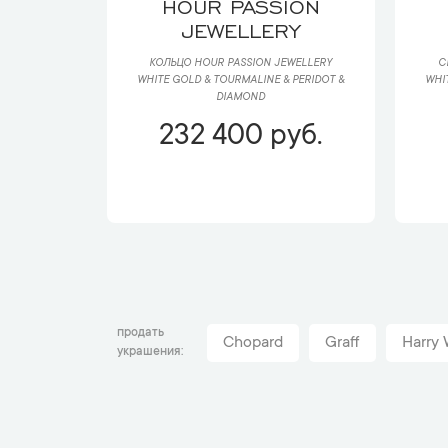
HOUR PASSION
JEWELLERY
КОЛЬЦО HOUR PASSION JEWELLERY
С
WHITE GOLD & TOURMALINE & PERIDOT &
WHI
DIAMOND
232 400 руб.
продать
Chopard
Graff
Harry 
украшения