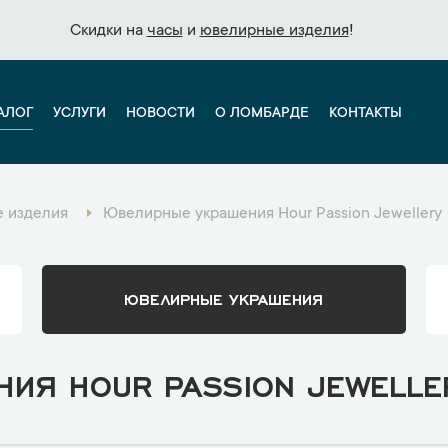
Скидки на
Скидки на
часы
часы
и
и
ювелирные изделия
ювелирные изделия
!
!
АЛОГ
УСЛУГИ
НОВОСТИ
О ЛОМБАРДЕ
КОНТАКТЫ
 изделия
Ювелирные украшения Hour Passion Jewellery
ЮВЕЛИРНЫЕ УКРАШЕНИЯ
ИЯ HOUR PASSION JEWELLE