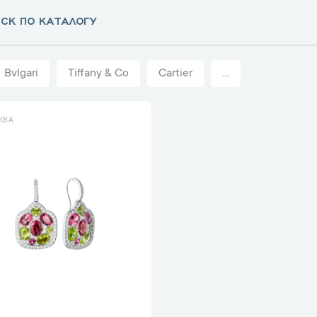
Bvlgari
Tiffany & Co
Cartier
...
КВА