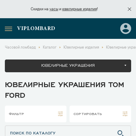
Скидки на
часы
и
ювелирные изделия
!
VIPLOMBARD
Скидки на
часы
и
ювелирные изделия
!
Часовой ломбард
Каталог
Ювелирные изделия
Ювелирные укра
ЮВЕЛИРНЫЕ УКРАШЕНИЯ
ЮВЕЛИРНЫЕ УКРАШЕНИЯ TOM
FORD
ФИЛЬТР
СОРТИРОВАТЬ