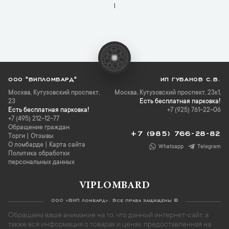
1
ООО "ВИПЛОМБАРД"
ИП ГУБАНОВ С.В.
Москва
,
Кутузовский проспект,
Москва, Кутузовский проспект, 23к1,
23
Есть бесплатная парковка!
Есть бесплатная парковка!
+7 (925) 761-22-06
+7 (495) 212-12-77
Обращение граждан
+7 (985) 766-28-82
Торги
|
Отзывы
О ломбарде
|
Карта сайта
Whatsapp
Telegram
Политика обработки
персональных данных
VIPLOMBARD
ООО «ВИП Ломбард». Все права защищены ©
Обращаем ваше внимание на то, что данный интернет-сайт, а
также вся информация о товарах и ценах, предоставленная на