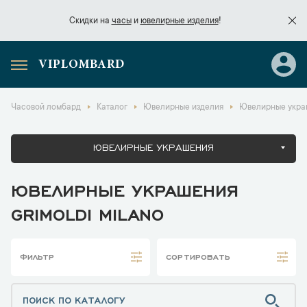
Скидки на
часы
и
ювелирные изделия
!
VIPLOMBARD
Скидки на
часы
и
ювелирные изделия
!
Часовой ломбард
Каталог
Ювелирные изделия
Ювелирные украш
ЮВЕЛИРНЫЕ УКРАШЕНИЯ
ЮВЕЛИРНЫЕ УКРАШЕНИЯ
GRIMOLDI MILANO
ФИЛЬТР
СОРТИРОВАТЬ