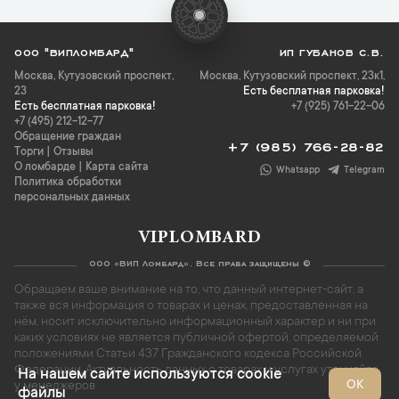
ООО "ВИПЛОМБАРД"
ИП ГУБАНОВ С.В.
Москва
,
Кутузовский проспект,
Москва, Кутузовский проспект, 23к1,
23
Есть бесплатная парковка!
Есть бесплатная парковка!
+7 (925) 761-22-06
+7 (495) 212-12-77
Обращение граждан
+7 (985) 766-28-82
Торги
|
Отзывы
О ломбарде
|
Карта сайта
Whatsapp
Telegram
Политика обработки
персональных данных
VIPLOMBARD
ООО «ВИП Ломбард». Все права защищены ©
Обращаем ваше внимание на то, что данный интернет-сайт, а
также вся информация о товарах и ценах, предоставленная на
нём, носит исключительно информационный характер и ни при
каких условиях не является публичной офертой, определяемой
положениями Статьи 437 Гражданского кодекса Российской
Федерации. Актуальность данных о товарах и услугах уточняйте
На нашем сайте используются cookie
ОК
у менеджеров.
файлы