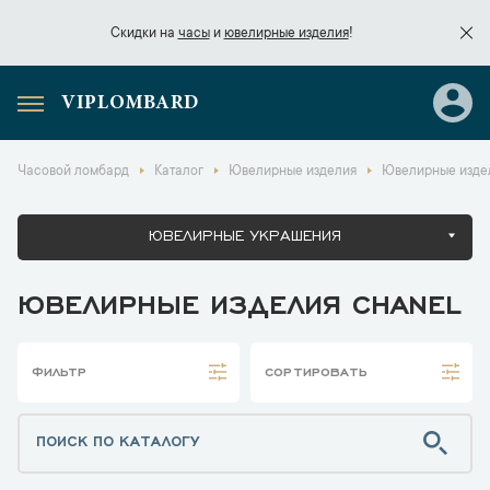
Скидки на
часы
и
ювелирные изделия
!
VIPLOMBARD
Скидки на
часы
и
ювелирные изделия
!
Часовой ломбард
Каталог
Ювелирные изделия
Ювелирные изде
ЮВЕЛИРНЫЕ УКРАШЕНИЯ
ЮВЕЛИРНЫЕ ИЗДЕЛИЯ CHANEL
ФИЛЬТР
СОРТИРОВАТЬ