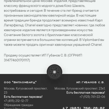
привлекательной цене Москве. Изделия, представляющие
классику французского модного дома Коко Шанель,
востребованы и сегодня. В течение ста лет бренд считается
признанным законодателем ювелирной моды. В настоящее
время традиции бренда продолжает всемирно известный Карл
Лагерфельд. Chanel ежегодно представляет новинки, где любое
ювелирное изделие является произведением искусства.
Сочетание белого золота с бриллиантами классической
огранки встречается в большинстве коллекций. В Viplombard вы
также можете продать оригинал ювелирных украшений Chanel.
Продажу осуществляет ИП Губанов С. В. (ОГРНИП
314774601701117)
ООО "ВИПЛОМБАРД"
ИП ГУБАНОВ С.В.
Москва
,
Кутузовский проспект,
Москва, Кутузовский проспект, 23к1,
23
Есть бесплатная парковка!
Есть бесплатная парковка!
+7 (925) 761-22-06
+7 (495) 212-12-77
Обращение граждан
+7 (985) 766-28-82