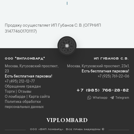
1
Продажу осуществляет ИП Губанов С. В. (ОГРНИП
314774601701117)
ООО "ВИПЛОМБАРД"
ИП ГУБАНОВ С.В.
Москва
,
Кутузовский проспект,
Москва, Кутузовский проспект, 23к1,
23
Есть бесплатная парковка!
Есть бесплатная парковка!
+7 (925) 761-22-06
+7 (495) 212-12-77
Обращение граждан
+7 (985) 766-28-82
Торги
|
Отзывы
О ломбарде
|
Карта сайта
Whatsapp
Telegram
Политика обработки
персональных данных
VIPLOMBARD
ООО «ВИП Ломбард». Все права защищены ©