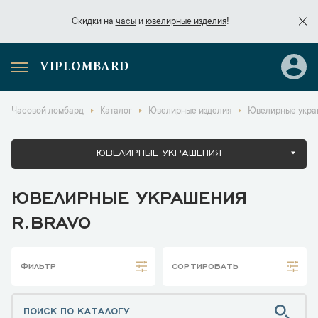
Скидки на
часы
и
ювелирные изделия
!
VIPLOMBARD
Скидки на
часы
и
ювелирные изделия
!
Часовой ломбард
Каталог
Ювелирные изделия
Ювелирные укра
ЮВЕЛИРНЫЕ УКРАШЕНИЯ
ЮВЕЛИРНЫЕ УКРАШЕНИЯ
R.BRAVO
ФИЛЬТР
СОРТИРОВАТЬ