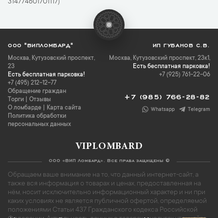
314774601701117)
ООО "ВИПЛОМБАРД"
ИП ГУБАНОВ С.В.
Москва
,
Кутузовский проспект,
Москва, Кутузовский проспект, 23к1,
23
Есть бесплатная парковка!
Есть бесплатная парковка!
+7 (925) 761-22-06
+7 (495) 212-12-77
Обращение граждан
+7 (985) 766-28-82
Торги
|
Отзывы
О ломбарде
|
Карта сайта
Whatsapp
Telegram
Политика обработки
персональных данных
VIPLOMBARD
ООО «ВИП Ломбард». Все права защищены ©
Обращаем ваше внимание на то, что данный интернет-сайт, а
также вся информация о товарах и ценах, предоставленная на
нём, носит исключительно информационный характер и ни при
каких условиях не является публичной офертой, определяемой
положениями Статьи 437 Гражданского кодекса Российской