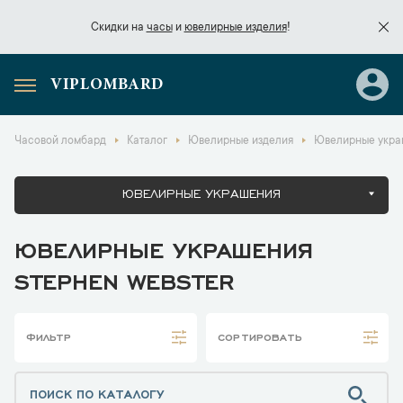
Скидки на
часы
и
ювелирные изделия
!
VIPLOMBARD
Скидки на
часы
и
ювелирные изделия
!
Часовой ломбард
Каталог
Ювелирные изделия
Ювелирные укра
ЮВЕЛИРНЫЕ УКРАШЕНИЯ
ЮВЕЛИРНЫЕ УКРАШЕНИЯ
STEPHEN WEBSTER
ФИЛЬТР
СОРТИРОВАТЬ