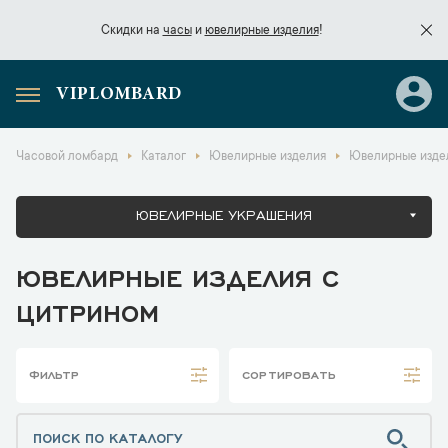
Скидки на
часы
и
ювелирные изделия
!
VIPLOMBARD
Скидки на
часы
и
ювелирные изделия
!
Часовой ломбард
Каталог
Ювелирные изделия
Ювелирные изде
ЮВЕЛИРНЫЕ УКРАШЕНИЯ
ЮВЕЛИРНЫЕ ИЗДЕЛИЯ С
ЦИТРИНОМ
ФИЛЬТР
СОРТИРОВАТЬ