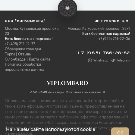
ООО "ВИПЛОМБАРД"
ИП ГУБАНОВ С.В.
Москва
,
Кутузовский проспект,
Москва, Кутузовский проспект, 23к1,
23
Есть бесплатная парковка!
Есть бесплатная парковка!
+7 (925) 761-22-06
+7 (495) 212-12-77
Обращение граждан
+7 (985) 766-28-82
Торги
|
Отзывы
О ломбарде
|
Карта сайта
Whatsapp
Telegram
Политика обработки
персональных данных
VIPLOMBARD
ООО «ВИП Ломбард». Все права защищены ©
Обращаем ваше внимание на то, что данный интернет-сайт, а
также вся информация о товарах и ценах, предоставленная на
нём, носит исключительно информационный характер и ни при
каких условиях не является публичной офертой, определяемой
положениями Статьи 437 Гражданского кодекса Российской
Федерации. Актуальность данных о товарах и услугах уточняйте
На нашем сайте используются cookie
ОК
у менеджеров.