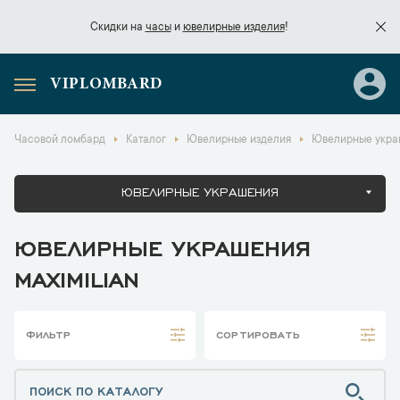
Скидки на
часы
и
ювелирные изделия
!
VIPLOMBARD
Скидки на
часы
и
ювелирные изделия
!
Часовой ломбард
Каталог
Ювелирные изделия
Ювелирные украш
ЮВЕЛИРНЫЕ УКРАШЕНИЯ
ЮВЕЛИРНЫЕ УКРАШЕНИЯ
MAXIMILIAN
ФИЛЬТР
СОРТИРОВАТЬ