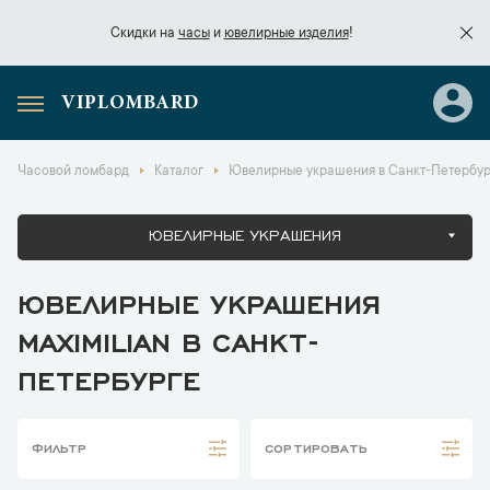
Скидки на
часы
и
ювелирные изделия
!
VIPLOMBARD
Скидки на
часы
и
ювелирные изделия
!
Часовой ломбард
Каталог
Ювелирные украшения в Санкт-Петербур
ЮВЕЛИРНЫЕ УКРАШЕНИЯ
ЮВЕЛИРНЫЕ УКРАШЕНИЯ
MAXIMILIAN В САНКТ-
ПЕТЕРБУРГЕ
ФИЛЬТР
СОРТИРОВАТЬ