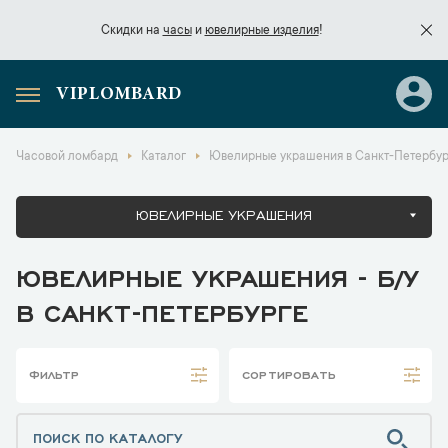
Скидки на
часы
и
ювелирные изделия
!
VIPLOMBARD
Скидки на
часы
и
ювелирные изделия
!
Часовой ломбард
Каталог
Ювелирные украшения в Санкт-Петербур
ЮВЕЛИРНЫЕ УКРАШЕНИЯ
ЮВЕЛИРНЫЕ УКРАШЕНИЯ - Б/У
В САНКТ-ПЕТЕРБУРГЕ
ФИЛЬТР
СОРТИРОВАТЬ