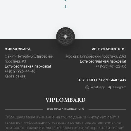
1
ВИПЛОМБАРД
ИП ГУБАНОВ С.В.
Санкт-Петербург
,
Лиговский
Москва, Кутузовский проспект, 23к1,
проспект, 93
Есть бесплатная парковка!
Есть бесплатная парковка!
+7 (925) 761-22-06
+7 (812) 925-44-48
Карта сайта
+7 (911) 925-44-48
Whatsapp
Telegram
VIPLOMBARD
Все права защищены ©
Обращаем ваше внимание на то, что данный интернет-сайт, а
также вся информация о товарах и ценах, предоставленная на
нём, носит исключительно информационный характер и ни при