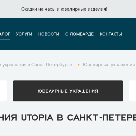
Скидки на
Скидки на
часы
часы
и
и
ювелирные изделия
ювелирные изделия
!
!
АЛОГ
УСЛУГИ
НОВОСТИ
О ЛОМБАРДЕ
КОНТАКТЫ
 украшения в Санкт-Петербурге
Ювелирные украшения 
ЮВЕЛИРНЫЕ УКРАШЕНИЯ
ИЯ UTOPIA В САНКТ-ПЕТЕР