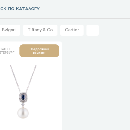
Bvlgari
Tiffany & Co
Cartier
...
САНКТ-
Подарочный
ЕТЕРБУРГ
вариант