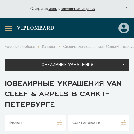
Скидки на
часы
и
ювелирные изделия
!
VIPLOMBARD
Скидки на
часы
и
ювелирные изделия
!
Часовой ломбард
Каталог
Ювелирные украшения в Санкт-Петербур
ЮВЕЛИРНЫЕ УКРАШЕНИЯ
ЮВЕЛИРНЫЕ УКРАШЕНИЯ VAN
CLEEF & ARPELS В САНКТ-
ПЕТЕРБУРГЕ
ФИЛЬТР
СОРТИРОВАТЬ