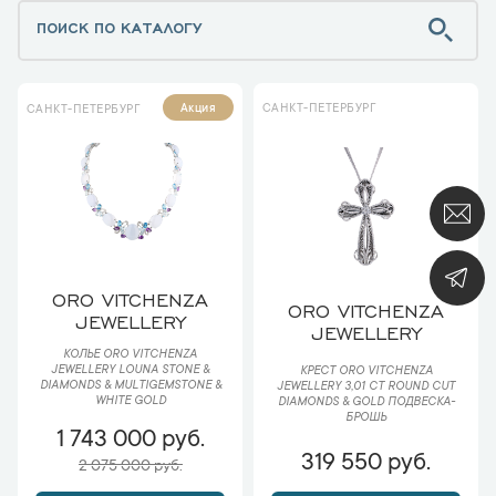
САНКТ-ПЕТЕРБУРГ
Акция
САНКТ-ПЕТЕРБУРГ
ORO VITCHENZA
ORO VITCHENZA
JEWELLERY
JEWELLERY
КОЛЬЕ ORO VITCHENZA
JEWELLERY LOUNA STONE &
КРЕСТ ORO VITCHENZA
DIAMONDS & MULTIGEMSTONE &
JEWELLERY 3,01 CT ROUND CUT
WHITE GOLD
DIAMONDS & GOLD ПОДВЕСКА-
БРОШЬ
1 743 000 руб.
319 550 руб.
2 075 000 руб.