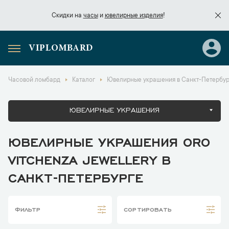
Скидки на
часы
и
ювелирные изделия
!
VIPLOMBARD
Скидки на
часы
и
ювелирные изделия
!
Часовой ломбард
Каталог
Ювелирные украшения в Санкт-Петербур
ЮВЕЛИРНЫЕ УКРАШЕНИЯ
ЮВЕЛИРНЫЕ УКРАШЕНИЯ ORO
VITCHENZA JEWELLERY В
САНКТ-ПЕТЕРБУРГЕ
ФИЛЬТР
СОРТИРОВАТЬ