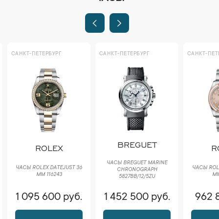
САНКТ-ПЕТЕРБУРГ
САНКТ-ПЕТЕРБУРГ
САНКТ-ПЕТ
BREGUET
ROLEX
R
ЧАСЫ BREGUET MARINE
ЧАСЫ ROLEX DATEJUST 36
ЧАСЫ ROLE
CHRONOGRAPH
ММ 116243
ММ
5827BB/12/5ZU
1 095 600 руб.
1 452 500 руб.
962 