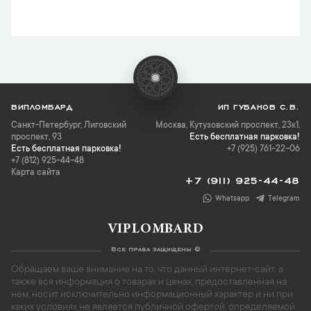
ВИПЛОМБАРД
ИП ГУБАНОВ С.В.
Санкт-Петербург
,
Лиговский
Москва, Кутузовский проспект, 23к1,
проспект, 93
Есть бесплатная парковка!
Есть бесплатная парковка!
+7 (925) 761-22-06
+7 (812) 925-44-48
Карта сайта
+7 (911) 925-44-48
Whatsapp
Telegram
VIPLOMBARD
Все права защищены ©
Обращаем ваше внимание на то, что данный интернет-сайт, а
также вся информация о товарах и ценах, предоставленная на
нём, носит исключительно информационный характер и ни при
каких условиях не является публичной офертой, определяемой