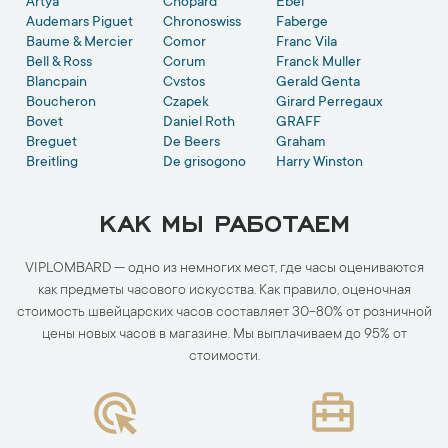
Artya
Chopard
Ebel
Audemars Piguet
Chronoswiss
Faberge
Baume & Mercier
Comor
Franc Vila
Bell & Ross
Corum
Franck Muller
Blancpain
Cvstos
Gerald Genta
Boucheron
Czapek
Girard Perregaux
Bovet
Daniel Roth
GRAFF
Breguet
De Beers
Graham
Breitling
De grisogono
Harry Winston
КАК МЫ РАБОТАЕМ
VIPLOMBARD — одно из немногих мест, где часы оцениваются
как предметы часового искусства. Как правило, оценочная
стоимость швейцарских часов составляет 30-80% от розничной
цены новых часов в магазине. Мы выплачиваем до 95% от
стоимости.