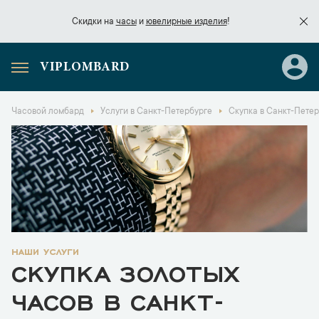
Скидки на
часы
и
ювелирные изделия
!
VIPLOMBARD
Скидки на
часы
и
ювелирные изделия
!
Часовой ломбард
Услуги в Санкт-Петербурге
Скупка в Санкт-Пете
наши услуги
СКУПКА ЗОЛОТЫХ
ЧАСОВ В САНКТ-