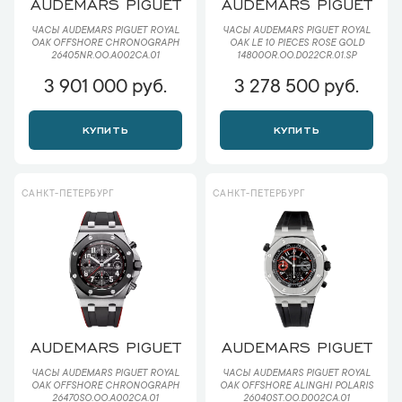
AUDEMARS PIGUET
AUDEMARS PIGUET
ЧАСЫ AUDEMARS PIGUET ROYAL
ЧАСЫ AUDEMARS PIGUET ROYAL
OAK OFFSHORE CHRONOGRAPH
OAK LE 10 PIECES ROSE GOLD
26405NR.OO.A002CA.01
14800OR.OO.D022CR.01.SP
3 901 000 руб.
3 278 500 руб.
КУПИТЬ
КУПИТЬ
САНКТ-ПЕТЕРБУРГ
САНКТ-ПЕТЕРБУРГ
AUDEMARS PIGUET
AUDEMARS PIGUET
ЧАСЫ AUDEMARS PIGUET ROYAL
ЧАСЫ AUDEMARS PIGUET ROYAL
OAK OFFSHORE CHRONOGRAPH
OAK OFFSHORE ALINGHI POLARIS
26470SO.OO.A002CA.01
26040ST.OO.D002CA.01