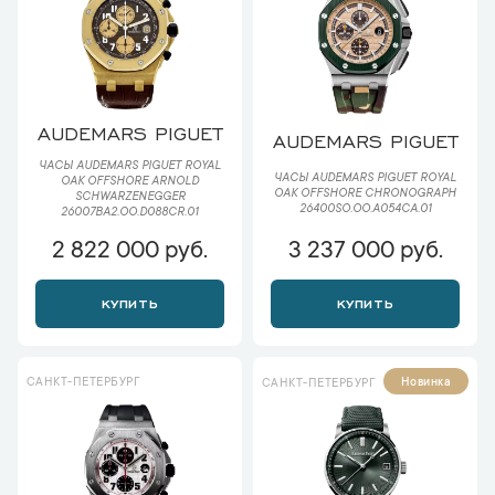
AUDEMARS PIGUET
AUDEMARS PIGUET
ЧАСЫ AUDEMARS PIGUET ROYAL
ЧАСЫ AUDEMARS PIGUET ROYAL
OAK OFFSHORE ARNOLD
OAK OFFSHORE CHRONOGRAPH
SCHWARZENEGGER
26400SO.OO.A054CA.01
26007BA2.OO.D088CR.01
2 822 000 руб.
3 237 000 руб.
КУПИТЬ
КУПИТЬ
САНКТ-ПЕТЕРБУРГ
Новинка
САНКТ-ПЕТЕРБУРГ