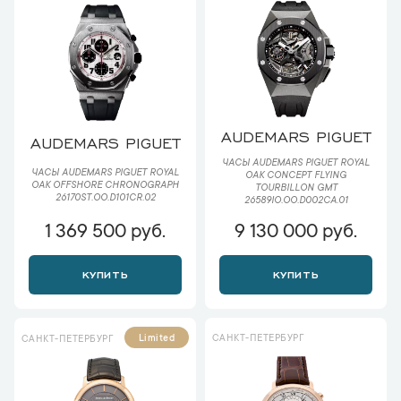
AUDEMARS PIGUET
AUDEMARS PIGUET
ЧАСЫ AUDEMARS PIGUET ROYAL
ЧАСЫ AUDEMARS PIGUET ROYAL
OAK CONCEPT FLYING
OAK OFFSHORE CHRONOGRAPH
TOURBILLON GMT
26170ST.OO.D101CR.02
26589IO.OO.D002CA.01
1 369 500 руб.
9 130 000 руб.
КУПИТЬ
КУПИТЬ
САНКТ-ПЕТЕРБУРГ
Limited
САНКТ-ПЕТЕРБУРГ