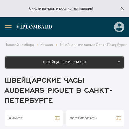
Скидки на
часы
и
ювелирные изделия
!
VIPLOMBARD
Скидки на
часы
и
ювелирные изделия
!
Часовой ломбард
Каталог
Швейцарские часы в Санкт-Петербурге
ШВЕЙЦАРСКИЕ ЧАСЫ
ШВЕЙЦАРСКИЕ ЧАСЫ
AUDEMARS PIGUET В САНКТ-
ПЕТЕРБУРГЕ
ФИЛЬТР
СОРТИРОВАТЬ