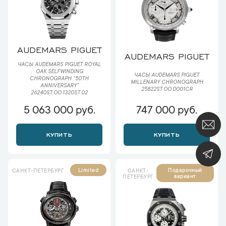
AUDEMARS PIGUET
AUDEMARS PIGUET
ЧАСЫ AUDEMARS PIGUET ROYAL
OAK SELFWINDING
ЧАСЫ AUDEMARS PIGUET
CHRONOGRAPH "50TH
MILLENARY CHRONOGRAPH
ANNIVERSARY"
25822ST.OO.D001CR
26240ST.OO.1320ST.02
5 063 000 руб.
747 000 руб.
КУПИТЬ
КУПИТЬ
Limited
Подарочный
САНКТ-ПЕТЕРБУРГ
САНКТ-
вариант
ПЕТЕРБУРГ