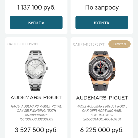
1 137 100 руб.
По запросу
КУПИТЬ
КУПИТЬ
САНКТ-ПЕТЕРБУРГ
Limited
САНКТ-ПЕТЕРБУРГ
AUDEMARS PIGUET
AUDEMARS PIGUET
ЧАСЫ AUDEMARS PIGUET ROYAL
ЧАСЫ AUDEMARS PIGUET ROYAL
OAK SELFWINDING "50TH
OAK OFFSHORE MICHAEL
ANNIVERSARY"
SCHUMACHER
15510ST.OO.1320ST.03
26568OM.OO.A004CA.01
3 527 500 руб.
6 225 000 руб.