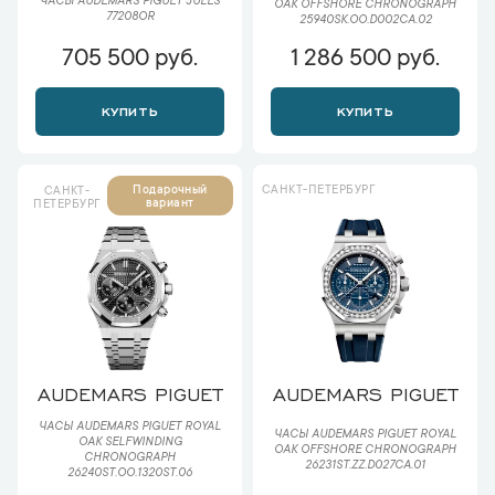
ЧАСЫ AUDEMARS PIGUET JULES
OAK OFFSHORE CHRONOGRAPH
77208OR
25940SK.OO.D002CA.02
705 500 руб.
1 286 500 руб.
КУПИТЬ
КУПИТЬ
САНКТ-ПЕТЕРБУРГ
Подарочный
САНКТ-
вариант
ПЕТЕРБУРГ
AUDEMARS PIGUET
AUDEMARS PIGUET
ЧАСЫ AUDEMARS PIGUET ROYAL
ЧАСЫ AUDEMARS PIGUET ROYAL
OAK SELFWINDING
OAK OFFSHORE CHRONOGRAPH
CHRONOGRAPH
26231ST.ZZ.D027CA.01
26240ST.OO.1320ST.06