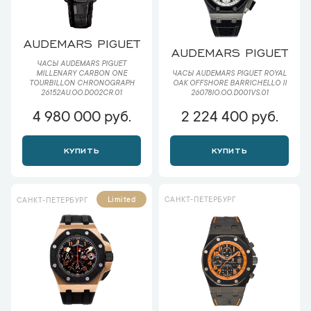
AUDEMARS PIGUET
AUDEMARS PIGUET
ЧАСЫ AUDEMARS PIGUET
ЧАСЫ AUDEMARS PIGUET ROYAL
MILLENARY CARBON ONE
OAK OFFSHORE BARRICHELLO II
TOURBILLON CHRONOGRAPH
26078IO.OO.D001VS.01
26152AU.OO.D002CR.01
4 980 000 руб.
2 224 400 руб.
КУПИТЬ
КУПИТЬ
САНКТ-ПЕТЕРБУРГ
Limited
САНКТ-ПЕТЕРБУРГ