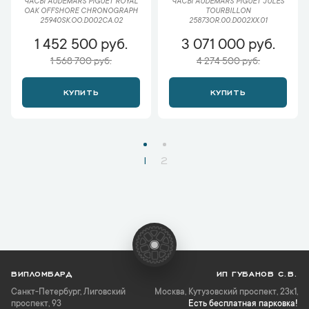
ЧАСЫ AUDEMARS PIGUET ROYAL
ЧАСЫ AUDEMARS PIGUET JULES
OAK OFFSHORE CHRONOGRAPH
TOURBILLON
25940SK.OO.D002CA.02
25873OR.00.D002XX.01
1 452 500 руб.
3 071 000 руб.
1 568 700 руб.
4 274 500 руб.
КУПИТЬ
КУПИТЬ
1
2
ВИПЛОМБАРД
ИП ГУБАНОВ С.В.
Санкт-Петербург
,
Лиговский
Москва, Кутузовский проспект, 23к1,
проспект, 93
Есть бесплатная парковка!