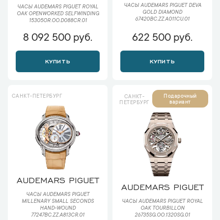
ЧАСЫ AUDEMARS PIGUET DEVA
ЧАСЫ AUDEMARS PIGUET ROYAL
GOLD DIAMOND
OAK OPENWORKED SELFWINDING
67420BC.ZZ.A011CU.01
15305OR.OO.D088CR.01
8 092 500 руб.
622 500 руб.
КУПИТЬ
КУПИТЬ
САНКТ-ПЕТЕРБУРГ
Подарочный
САНКТ-
вариант
ПЕТЕРБУРГ
AUDEMARS PIGUET
AUDEMARS PIGUET
ЧАСЫ AUDEMARS PIGUET
MILLENARY SMALL SECONDS
ЧАСЫ AUDEMARS PIGUET ROYAL
HAND-WOUND
OAK TOURBILLON
77247BC.ZZ.A813CR.01
26735SG.OO.1320SG.01