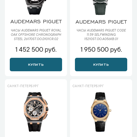
AUDEMARS PIGUET
AUDEMARS PIGUET
ЧАСЫ AUDEMARS PIGUET ROYAL
ЧАСЫ AUDEMARS PIGUET CODE
OAK OFFSHORE CHRONOGRAPH
11.59 SELFWINDING
STEEL 26170ST.OO.D101CR.02
15210ST.OO.A056KB.01
1 452 500 руб.
1 950 500 руб.
КУПИТЬ
КУПИТЬ
САНКТ-ПЕТЕРБУРГ
САНКТ-ПЕТЕРБУРГ