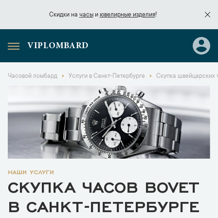
Скидки на
часы
и
ювелирные изделия
!
VIPLOMBARD
Скидки на
часы
и
ювелирные изделия
!
Часовой ломбард
Услуги в Санкт-Петербурге
Скупка швейцарских 
наши услуги
СКУПКА ЧАСОВ BOVET
В САНКТ-ПЕТЕРБУРГЕ