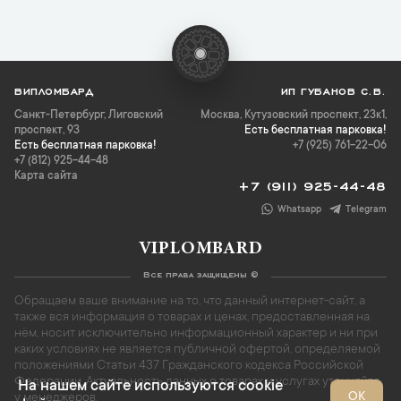
ВИПЛОМБАРД
ИП ГУБАНОВ С.В.
Санкт-Петербург
,
Лиговский
Москва, Кутузовский проспект, 23к1,
проспект, 93
Есть бесплатная парковка!
Есть бесплатная парковка!
+7 (925) 761-22-06
+7 (812) 925-44-48
Карта сайта
+7 (911) 925-44-48
Whatsapp
Telegram
VIPLOMBARD
Все права защищены ©
Обращаем ваше внимание на то, что данный интернет-сайт, а
также вся информация о товарах и ценах, предоставленная на
нём, носит исключительно информационный характер и ни при
каких условиях не является публичной офертой, определяемой
положениями Статьи 437 Гражданского кодекса Российской
Федерации. Актуальность данных о товарах и услугах уточняйте
На нашем сайте используются cookie
ОК
у менеджеров.