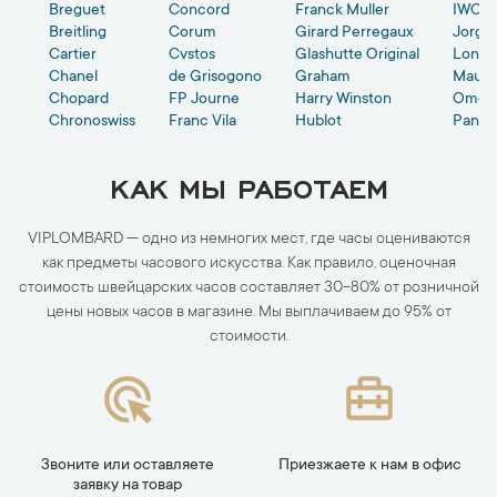
e
Breguet
Concord
Franck Muller
IWC
Breitling
Corum
Girard Perregaux
Jorg 
et
Cartier
Cvstos
Glashutte Original
Longi
er
Chanel
de Grisogono
Graham
Mauric
Chopard
FP Journe
Harry Winston
Оmeg
Chronoswiss
Franc Vila
Hublot
Paner
КАК МЫ РАБОТАЕМ
VIPLOMBARD — одно из немногих мест, где часы оцениваются
как предметы часового искусства. Как правило, оценочная
стоимость швейцарских часов составляет 30-80% от розничной
цены новых часов в магазине. Мы выплачиваем до 95% от
стоимости.
Звоните или оставляете
Приезжаете к нам в офис
заявку на товар