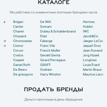
КАТАЛОГЕ
Мы работаем со знаменитыми элитными брендами часов
ohne
Bvlgari
De Witt
Hermes
ein
Cartier
Domani
Hublot
Chanel
Dubey & Schaldenbrand
IWC
Chopard
Ebel
Jacob&Co
guet
Chronoswiss
Faberge
Jaeger LeCoult
cier
Comor
Franc Vila
Jaquet Droz
Corum
Franck Muller
Jean Dunand
Cvstos
Gerald Genta
Jorg Hysek
Czapek
Girard Perregaux
Longines
Daniel Roth
GRAFF
Louis Erard
De Beers
Graham
Martin Braun
De grisogono
Harry Winston
Maurice Lacroix
ПРОДАТЬ БРЕНДЫ
Деньги наличными в день обращения