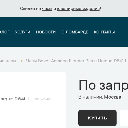
Скидки на
Скидки на
часы
часы
и
и
ювелирные изделия
ювелирные изделия
!
!
АЛОГ
УСЛУГИ
НОВОСТИ
О ЛОМБАРДЕ
КОНТАКТЫ
ие часы
Часы Bovet Amadeo Fleurier Piece Unique D841.1
По зап
В наличии:
Москва
Unique D841.1
41848
КУПИТЬ