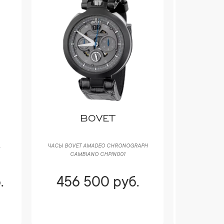
BOVET
L
ЧАСЫ BOVET AMADEO CHRONOGRAPH
ЧАСЫ BOVET
CAMBIANO CHPIN001
.
456 500 руб.
871