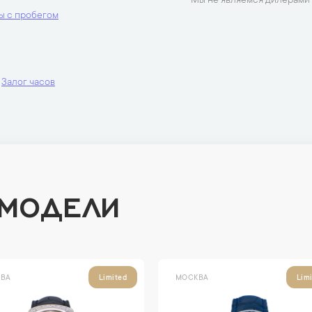
Мы не являемся дилерами 
ы с пробегом
Залог часов
 МОДЕЛИ
ВА
МОСКВА
Limited
Lim