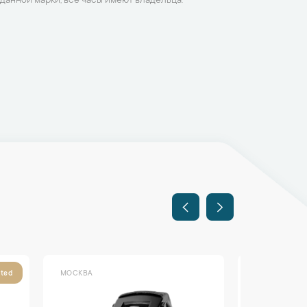
данной марки, все часы имеют владельца.
МОСКВА
МОСКВА
ited