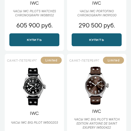
IWC
IWC
ЧАСЫ IWC PILOT'S WATCHES
ЧАСЫ IWC PORTOFINO
CHRONOGRAPH IW388102
CHRONOGRAPH IW391030
605 900 руб.
290 500 руб.
КУПИТЬ
КУПИТЬ
Limited
Limited
САНКТ-ПЕТЕРБУРГ
САНКТ-ПЕТЕРБУРГ
IWC
IWC
ЧАСЫ IWC BIG PILOT’S WATCH
ЧАСЫ IWC BIG PILOT IW500203
EDITION ANTOINE DE SAINT
EXUPERY IW500422