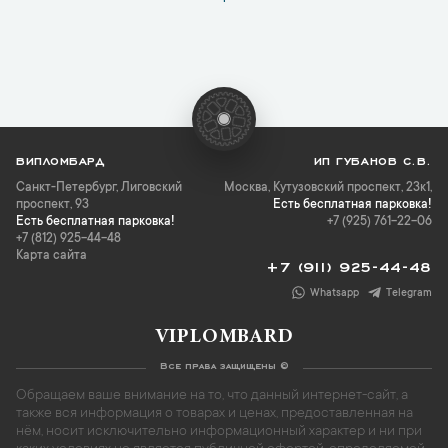
ВИПЛОМБАРД
ИП ГУБАНОВ С.В.
Санкт-Петербург
,
Лиговский
Москва, Кутузовский проспект, 23к1,
проспект, 93
Есть бесплатная парковка!
Есть бесплатная парковка!
+7 (925) 761-22-06
+7 (812) 925-44-48
Карта сайта
+7 (911) 925-44-48
Whatsapp
Telegram
VIPLOMBARD
Все права защищены ©
Обращаем ваше внимание на то, что данный интернет-сайт, а
также вся информация о товарах и ценах, предоставленная на
нём, носит исключительно информационный характер и ни при