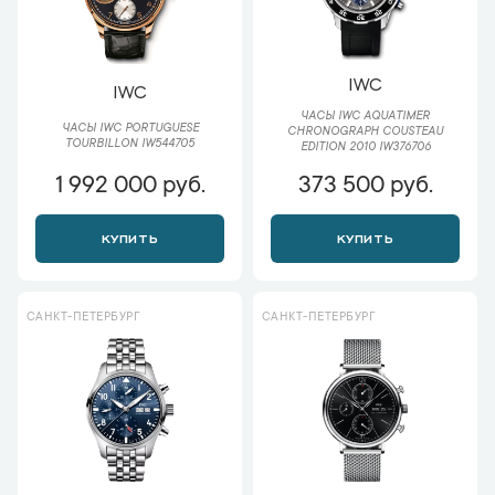
IWC
IWC
ЧАСЫ IWC AQUATIMER
ЧАСЫ IWC PORTUGUESE
CHRONOGRAPH COUSTEAU
TOURBILLON IW544705
EDITION 2010 IW376706
1 992 000 руб.
373 500 руб.
КУПИТЬ
КУПИТЬ
САНКТ-ПЕТЕРБУРГ
САНКТ-ПЕТЕРБУРГ