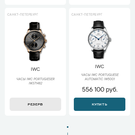
САНКТ-ПЕТЕРБУРГ
САНКТ-ПЕТЕРБУРГ
IWC
IWC
ЧАСЫ IWC PORTUGUESE
ЧАСЫ IWC PORTUGIESER
AUTOMATIC IW5001
IW371482
556 100 руб.
РЕЗЕРВ
КУПИТЬ
1