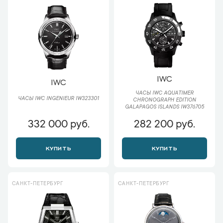
IWC
IWC
ЧАСЫ IWC AQUATIMER
ЧАСЫ IWC INGENIEUR IW323301
CHRONOGRAPH EDITION
GALAPAGOS ISLANDS IW376705
332 000 руб.
282 200 руб.
КУПИТЬ
КУПИТЬ
САНКТ-ПЕТЕРБУРГ
САНКТ-ПЕТЕРБУРГ