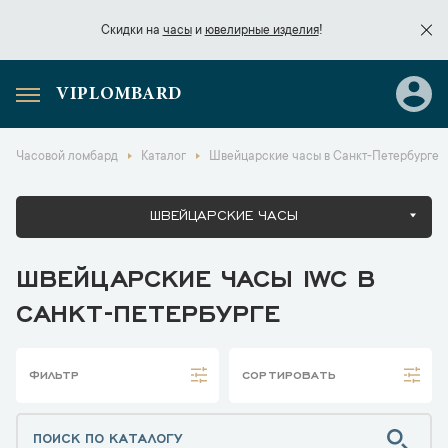
Скидки на
часы
и
ювелирные изделия
!
VIPLOMBARD
Скидки на
часы
и
ювелирные изделия
!
Часовой ломбард
Каталог
Швейцарские часы в Санкт-Петербурге
ШВЕЙЦАРСКИЕ ЧАСЫ
ШВЕЙЦАРСКИЕ ЧАСЫ IWC В
САНКТ-ПЕТЕРБУРГЕ
ФИЛЬТР
СОРТИРОВАТЬ